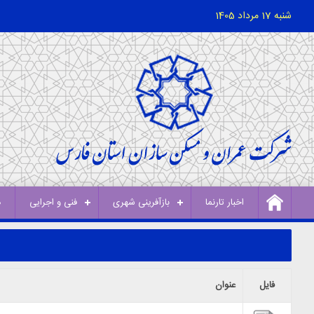
شنبه 17 مرداد 1405
اخبار تارنما
بازآفرینی شهری
فنی و اجرایی
د
فایل
عنوان