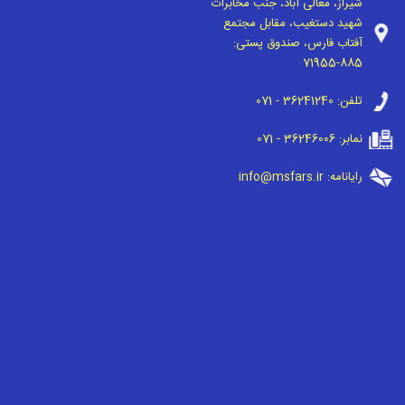
شیراز، معالی آباد، جنب مخابرات
شهید دستغیب، مقابل مجتمع
آفتاب فارس، صندوق پستی:
71955-885
تلفن:
071 - 36241240
نمابر:
071 - 36246006
رایانامه:
info@msfars.ir