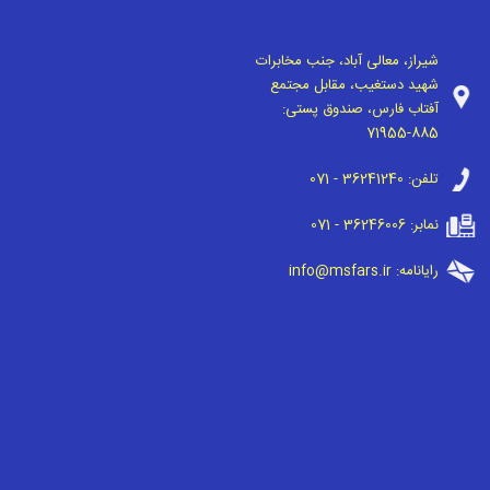
شیراز، معالی آباد، جنب مخابرات
شهید دستغیب، مقابل مجتمع
آفتاب فارس، صندوق پستی:
71955-885
تلفن:
071 - 36241240
نمابر:
071 - 36246006
رایانامه:
info@msfars.ir