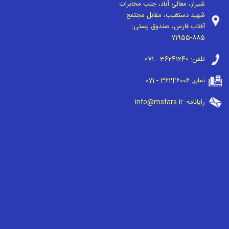
شیراز، معالی آباد، جنب مخابرات
شهید دستغیب، مقابل مجتمع
آفتاب فارس، صندوق پستی:
71955-885
تلفن:
071 - 36241240
نمابر:
071 - 36246006
رایانامه:
info@msfars.ir