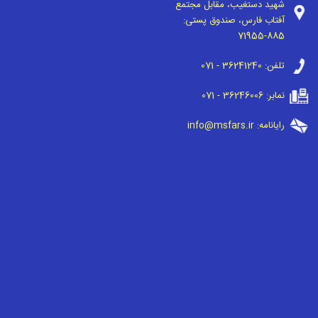
شهید دستغیب، مقابل مجتمع
آفتاب فارس، صندوق پستی:
71955-885
تلفن:
071 - 36241240
نمابر:
071 - 36246006
رایانامه:
info@msfars.ir