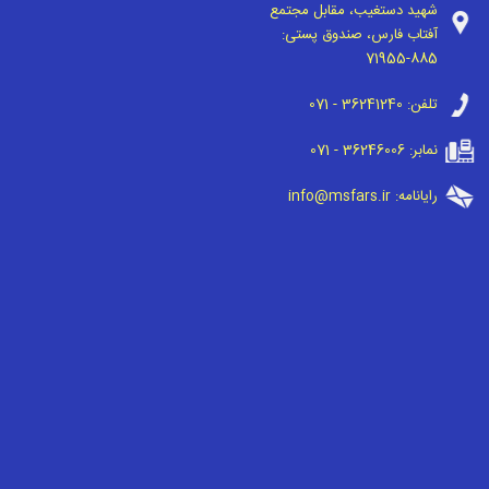
شهید دستغیب، مقابل مجتمع
آفتاب فارس، صندوق پستی:
71955-885
تلفن:
071 - 36241240
نمابر:
071 - 36246006
رایانامه:
info@msfars.ir