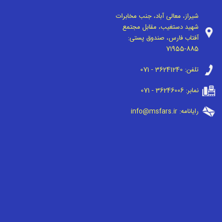
شیراز، معالی آباد، جنب مخابرات
شهید دستغیب، مقابل مجتمع
آفتاب فارس، صندوق پستی:
71955-885
تلفن:
071 - 36241240
نمابر:
071 - 36246006
رایانامه:
info@msfars.ir