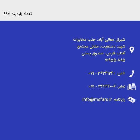
تعداد بازدید: 995
شیراز، معالی آباد، جنب مخابرات
شهید دستغیب، مقابل مجتمع
آفتاب فارس، صندوق پستی:
71955-885
تلفن:
071 - 36241240
نمابر:
071 - 36246006
رایانامه:
info@msfars.ir