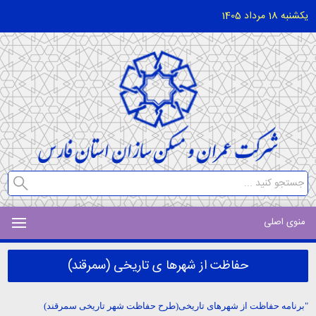
یکشنبه 18 مرداد 1405
منوی اصلی
حفاظت از شهرها ی تاریخی (سمرقند)
"برنامه حفاظت از شهرهای تاریخی(طرح حفاظت شهر تاریخی سمرقند)