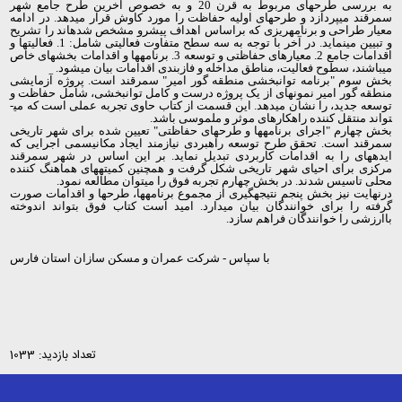
به بررسی طرح­های مربوط به قرن 20 و به خصوص آخرین طرح جامع شهر
سمرقند می­پردازد و طرح­های اولیه حفاظت را مورد کاوش قرار می­دهد. در ادامه
معیار طراحی و برنامه­ریزی که براساس اهداف پیش­رو مشخص شده­اند را تشریح
و تبیین می­نماید. در آخر با توجه به سه سطح متفاوت فعالیتی شامل: 1. فعالیت­ها و
اقدامات جامع 2. معیارهای حفاظتی و توسعه 3. برنامه­ها و اقدامات بخش­های خاص
می­باشند، سطوح فعالیت، مناطق مداخله و فازبندی اقدامات بیان می­شود.
بخش سوم "برنامه توانبخشی منطقه گور امیر" سمرقند است. پروژه آزمایشی
منطقه گور امیر نمونه­ای از یک پروژه درست و کامل توانبخشی، شامل حفاظت و
توسعه جدید، را نشان می­دهد. این قسمت از کتاب حاوی تجربه عملی است که می­
تواند منتقل کننده راهکارهای موثر و ملموسی باشد.
بخش چهارم "اجرای برنامه­ها و طرح­های حفاظتی" تعیین شده برای شهر تاریخی
سمرقند است. تحقق طرح توسعه راهبردی نیازمند ایجاد مکانیسمی اجرایی که
ایده­های را به اقدامات کاربردی تبدیل نماید. بر این اساس در شهر سمرقند
مرکزی برای احیای شهر تاریخی شکل گرفت و همچنین کمیته­های هماهنگ کننده
محلی تاسیس شدند. در بخش چهارم تجربه فوق را می­توان مطالعه نمود.
درنهایت نیز بخش پنجم نتیجه­گیری از مجموع برنامه­ها، طرح­ها و اقدامات صورت
گرفته را برای خوانندگان بیان می­دارد. امید است کتاب فوق بتواند اندوخته
باارزشی را خوانندگان فراهم سازد.
با سپاس
-
شرکت عمران و مسکن سازان استان فارس
تعداد بازدید: 1033