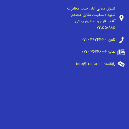
شیراز، معالی آباد، جنب مخابرات
شهید دستغیب، مقابل مجتمع
آفتاب فارس، صندوق پستی:
71955-885
تلفن:
071 - 36241240
نمابر:
071 - 36246006
رایانامه:
info@msfars.ir