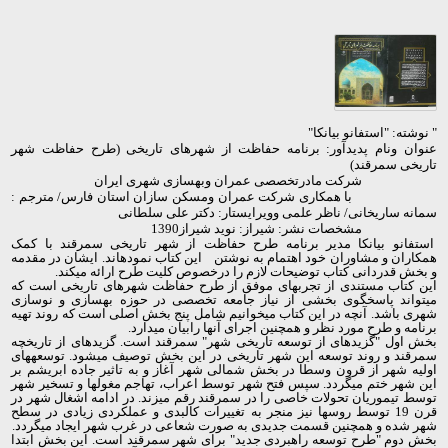
" نوشته: "استفانو بیانکا"
عنوان ونام پدیدآور: برنامه حفاظت از شهرهای تاریخی (طرح حفاظت شهر
تاریخی سمرقند)
شرکت مادرتخصصی عمران وبهسازی شهری ایران
با همکاری شرکت عمران ومسکن سازان استان فارس/ مترجم :
سمانه ساریخانی/ ناظر علمی وویرایستار: دکتر علی سلطانی
مشخصات نشر: شیراز: نوید شیراز1390
استفانو بیانکا مدیر برنامه طرح حفاظت از شهر تاریخی سمرقند با کمک
همکاران و مشاوران خود اهتمام به نوشتن این کتاب نموده­اند. ایشان در مقدمه
و بخش قدردانی کتاب توضیحات لازم را درخصوص کلیت طرح ارائه می­کند.
این کتاب مستندی از تجربه­ای موفق از طرح حفاظت شهرهای تاریخی است که
می­تواند پاسخگوی بخشی از نیاز جامعه تخصصی در حوزه بهسازی و نوسازی
شهری باشد. آنچه در این کتاب می­خوانیم شامل پنج بخش اصلی است که روند تهیه
برنامه و طرح مورد نظر و همچنین اجرای آن­ها رابیان می­دارد.
بخش اول "گزیده­ای از توسعه تاریخی شهر" سمرقند است. گزیده­ای از تاریخچه
سمرقند و روند توسعه این شهر تاریخی در این بخش توصیف می­شود. توسعه­های
اولیه شهر از قرون وسطا در بخش شمالی شهر آغاز و به تاثیر جاده ابریشم بر
این شهر ختم می­گردد. سپس فتح شهر توسط اعراب، تهاجم مغول­ها و تسخیر شهر
توسط تیموریان تحولات خاصی را در سمرقند رقم می­زند. در ادامه اشغال شهر در
قرن 19 توسط روس­ها نیز منجر به تغییرات کالبدی و عملکردی زیادی در سطح
شهر شده و همچنین قسمت جدیدی به صورت شعاعی در غرب شهر ایجاد می­گردد.
بخش دوم "طرح توسعه راهبردی جدید" برای شهر سمرقند است. این بخش ابتدا