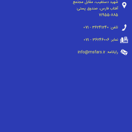
شهید دستغیب، مقابل مجتمع
آفتاب فارس، صندوق پستی:
71955-885
تلفن:
071 - 36241240
نمابر:
071 - 36246006
رایانامه:
info@msfars.ir