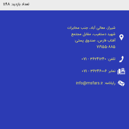
تعداد بازدید: 1198
شیراز، معالی آباد، جنب مخابرات
شهید دستغیب، مقابل مجتمع
آفتاب فارس، صندوق پستی:
71955-885
تلفن:
071 - 36241240
نمابر:
071 - 36246006
رایانامه:
info@msfars.ir