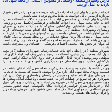
فارس وشهردارمنطقه 7وجمعی از مسولین استانی از محله سهل آباد
بازدید به عمل آوردند.
فرماندار شیراز با بیان این که ادارات کل باید هزینه حضور خود را در شهر شیراز
بپردازند از مدیران کل خواست به نقاط محروم توجه داشته باشند.
طالبان با بیان اینکه در محله سهل اباد ساخت مدرسه 9کلاسه ،آسفالت معابر،
احداث خانه محله سهل آباد، احداث کتابخانه و فرهنگسرا،تکمیل سالن ورزشی
شهید سید علی طباطبایی وبازگشایی معابرکه با مشارکت سازمان عمران
وبهسازی وشهردادی منطقه 7 در محله سهل آباد اقدام شده توضیحاتی ارایه
داد.وی اظهارداشت: در راستای توانمندسازی سکونتهای غیررسمی با تشکیل خانه
محله سهل آبادهدف بالا بردن سطح خدمات در این محله نسبت به دیگ جاهای
شهر می باشد که با مشارکت مردم محله و دستگاه های خدمات رسان امید است
که بتوان در بخش های مختلف اجتماعی،فرهنگی ، اقتصادی و....پیشرفت داشته
باشد.
شهردار منطقه 7 در رابطه با اقدامات خدمات رسانی شهرداری منطقه 7 در محله
سهل آباد وضعیت زیر بینایی، آسفالت ، ترمیم جداول وتک لبه، لوله گذاری آب
سطحی وسرپوشیده کردن کانال، کاشت درخت بروی کانال، تملک اراضی جهت
بازگشایی معابر، تجهیز ساختمان جهت برگزاری کلاس های خانه محله و.... را
عنوان کرد.
وی در ادامه با اشاره به پیشرفت فیزیکی د محله سهل آباد اذعان داشت:در
قسمت ورودی محله سهل آباد اداره برق را موظف دانست که نسبت به جابجایی
ستون های برق اقدام نماید وهمچنین در راستای روانسازی ترافیک بیان کرد
شهرداری هر چه سریع تر عملیات اجرایی عقب نشینی ویا تملک املاک ومغاره ها
مورد مسیردرورودی سهل آباد در عبورومرور ایجاد شود.در پایان شهروندان سهل
آباد از فرماندار شیراز خواستار قراردادن مکان یاکیوسکی جهت حضور مستمر
نیروی انتظامی ، جمع آوری افاغنه ف ساماندهی ماشین های با فروش، برنامه ریز
واجرای برنامه های هفتگی و...شدند.