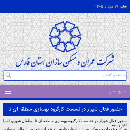
شنبه 17 مرداد 1405
منوی اصلی
حضور فعال شیراز در نشست کارگروه بهسازی منطقه ای نا
بسامان شهری آسیا اقیانوسیه
حضور فعال شیراز در نشست کارگروه بهسازی منطقه ای نا بسامان شهری آسیا
اقیانوسیه
شرکت عمران و مسکن سازان استان فارس در هم انديشي بین المللی بهسازي