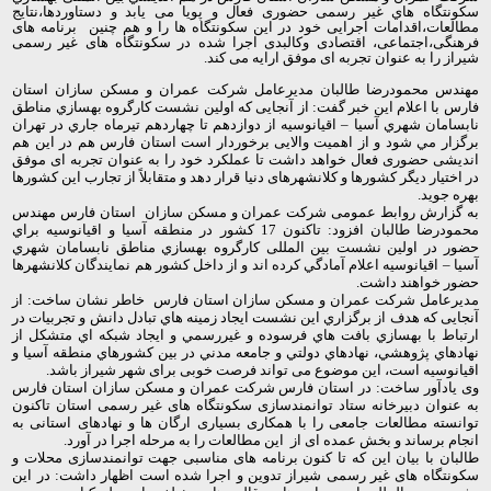
سکونتگاه هاي غیر رسمی حضوری فعال و پویا می یابد و دستاوردها،نتایج
مطالعات،اقدامات اجرایی خود در این سکونتگاه ها را و هم چنین برنامه های
فرهنگی،اجتماعی، اقتصادی وکالبدی اجرا شده در سکونتگاه های غیر رسمی
شیراز را به عنوان تجربه ای موفق ارایه می کند
.
مهندس محمودرضا طالبان مدیرعامل شرکت عمران و مسکن سازان استان
فارس با اعلام این خبر گفت: از آنجایی که اولين نشست کارگروه بهسازي مناطق
نابسامان شهري آسيا – اقيانوسيه از دوازدهم تا چهاردهم تيرماه جاري در تهران
برگزار مي شود و از اهمیت والایی برخوردار است استان فارس هم در این هم
اندیشی حضوری فعال خواهد داشت تا عملکرد خود را به عنوان تجربه ای موفق
در اختیار دیگر کشورها و کلانشهرهای دنیا قرار دهد و متقابلاً از تجارب این کشورها
بهره جوید
.
به گزارش روابط عمومی شرکت عمران و مسکن سازان استان فارس مهندس
محمودرضا طالبان افزود: تاکنون 17 کشور در منطقه آسيا و اقيانوسيه براي
حضور در اولين نشست بین المللی کارگروه بهسازي مناطق نابسامان شهري
آسيا
–
اقيانوسيه اعلام آمادگي کرده اند و از داخل کشور هم نمایندگان کلانشهرها
حضور خواهند داشت
.
مدیرعامل شرکت عمران و مسکن سازان استان فارس خاطر نشان ساخت: از
آنجایی که هدف از برگزاري اين نشست ايجاد زمينه هاي تبادل دانش و تجربيات در
ارتباط با بهسازي بافت هاي فرسوده و غيررسمي و ايجاد شبکه اي متشکل از
نهادهاي پژوهشي، نهادهاي دولتي و جامعه مدني در بين کشورهاي منطقه آسيا و
اقيانوسيه است، این موضوع می تواند فرصت خوبی برای شهر شیراز باشد
.
وی یادآور ساخت: در استان فارس شرکت عمران و مسکن سازان استان فارس
به عنوان دبیرخانه ستاد توانمندسازی سکونتگاه های غیر رسمی استان تاکنون
توانسته مطالعات جامعی را با همکاری بسیاری ارگان ها و نهادهای استانی به
انجام برساند و بخش عمده ای از این مطالعات را به مرحله اجرا در آورد
.
طالبان با بیان این که تا کنون برنامه های مناسبی جهت توانمندسازی محلات و
سکونتگاه های غیر رسمی شیراز تدوین و اجرا شده است اظهار داشت: در این