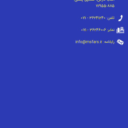
71955-885
تلفن:
071 - 36241240
نمابر:
071 - 36246006
رایانامه:
info@msfars.ir