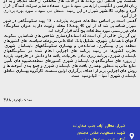
نشست بین المللی این برنامه ها در قالب های مختلفی از جمله کتابچه و به دو
زبان فارسی و انگلیسی ارایه می شود تا مورد استفاده سایر شرکت کنندگان قرار
گیرد و تجارب کلانشهر شیراز در این زمینه منتقل می شود تا مورد بهره برداری
قرار گیرد
.
گفتنی است بر اساس مطالعات صورت پذیرفته ، 40 پهنه سکونتگاهی در شهر
شیراز شناسایی شد که از این 40 پهنه،10 محله اولویت دار به عنوان سکونتگاه
های غیر رسمی مورد مطالعات پنج گانه قرار گرفته اند
.
این گزارش حاکی از آن است که استانداردسازي شاخص هاي شناسايي سکونت
گاههاي نابسامان شهري، تشکيل بانک اطلاعاتي مربوطه، سياست هاي کشورهاي
منطقه براي پيشگيري؛ ساماندهي و بهسازي سکونتگاههاي نابسامان شهري،
تجارب کشورها در زمينه برنامه هاي اجرايي انجام شده در سکونتگاههاي
نابسامان شهري، برنامه ريزي تبادل تجربيات، يافته ها و دانش در چارچوب بازديد
از پروژه هاي سکونتگاههاي نابسامان شهري کشورهاي منطقه،شيوه هاي تأمين
منابع مالي به منظور بهسازي بافت هاي نابسامان شهري و جمع بندي آموخته ها و
روش هاي اجرايي برتر از اهداف برگزاري اولين نشست کارگروه بهسازي مناطق
نابسامان شهري آسيا – اقيانوسيه است
.
تعداد بازدید: 488
شیراز، معالی آباد، جنب مخابرات
شهید دستغیب، مقابل مجتمع
آفتاب فارس، صندوق پستی: