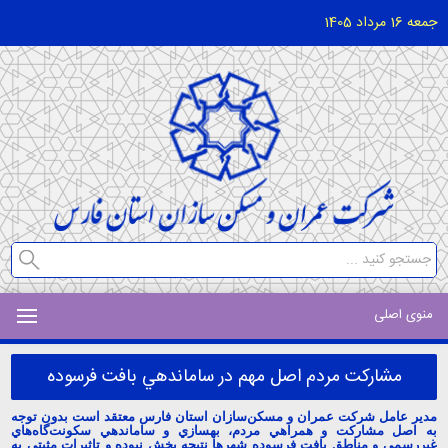
جمعه 16 مرداد 1405
منوی اصلی
مشاركت مردم اصل مهم در ساماندهي بافت‌ فرسوده
مدير عامل شركت عمران و مسكن‌سازان استان فارس معتقد است بدون توجه
به اصل مشاركت و همراهي مردم، بهسازي و ساماندهي سكونت‌گاه‌هاي
غيررسمي و مناطق بافت‌ فرسوده شهرها نتيجه بخش نبوده و تاثيرات مثبتي به