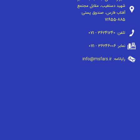
شهید دستغیب، مقابل مجتمع
آفتاب فارس، صندوق پستی:
71955-885
تلفن:
071 - 36241240
نمابر:
071 - 36246006
رایانامه:
info@msfars.ir