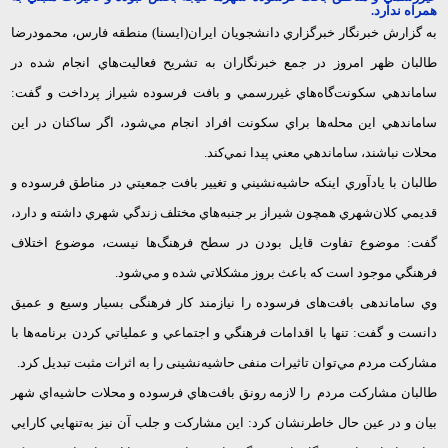
همراه ندارد.
به گزارش خبرنگار خبرگزاري دانشجويان ايران(ايسنا) منطقه فارس، محمودرضا
طالبان ظهر امروز در جمع خبرنگاران به تشريح فعاليت‌هاي انجام شده در
ساماندهي سكونت‌گاه‌هاي غيررسمي و بافت فرسوده شيراز پرداخت و گفت:
ساماندهي اين محله‌ها براي سكونت افراد انجام مي‌شود، اگر ساكنان در اين
محلات نباشند، ساماندهي معني پيدا نمي‌كند.
طالبان با يادآوري اينكه حاشيه‌نشيني و تغيير بافت جمعيتي در مناطق فرسوده و
قديمي كلان‌شهري همچون شيراز بر جنبه‌هاي مختلف زندگي شهري داشته و دارد،
گفت: موضوع تفاوت قايل بودن در سطح فرهنگ‌ها نيست، موضوع اختلاف
فرهنگي موجود است كه باعث بروز مشكلاتي شده و مي‌شود.
وي ساماندهی بافت‌های فرسوده را نیازمند کار فرهنگی بسيار وسيع و عميق
دانست و گفت:‌ تنها با اقدامات فرهنگي و اجتماعي و عملياتي كردن برنامه‌ها با
مشاركت مردم مي‌توان تاثیرات منفی حاشیه‌نشینی را به اثرات مثبت تبدیل کرد.
طالبان مشاركت مردم را لازمه رونق بافت‌هاي فرسوده و محلات حاشيه‌اي شهر
بيان و در عين حال خاطرنشان كرد: اين مشاركت و جلب آن نيز به‌تنهايي كارايي