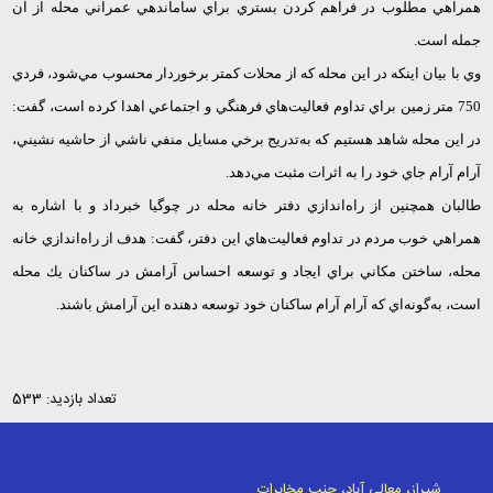
همراهي مطلوب در فراهم كردن بستري براي ساماندهي عمراني محله از آن
جمله است.
وي با بيان اينكه در اين محله كه از محلات كمتر برخوردار محسوب مي‌شود، فردي
750 متر زمين براي تداوم فعاليت‌هاي فرهنگي و اجتماعي اهدا كرده است، گفت:
در اين محله شاهد هستيم كه به‌تدريج برخي مسايل منفي ناشي از حاشيه نشيني،
آرام آرام جاي خود را به اثرات مثبت مي‌دهد.
طالبان همچنين از راه‌اندازي دفتر خانه محله در چوگيا خبرداد و با اشاره به
همراهي خوب مردم در تداوم فعاليت‌هاي اين دفتر، گفت: هدف از راه‌اندازي خانه
محله، ساختن مكاني براي ايجاد و توسعه احساس آرامش در ساكنان يك محله
است، به‌گونه‌اي كه آرام آرام ساكنان خود توسعه دهنده اين آرامش باشند.
تعداد بازدید: 533
شیراز، معالی آباد، جنب مخابرات