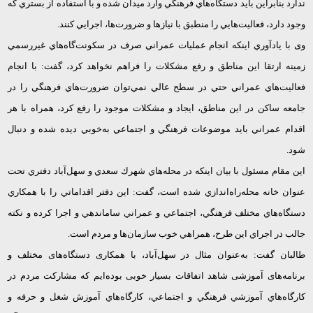
ندارد بنابراين بايد دستگاه‌هاي فرهنگي وارد ميدان شده و با استفاده از بستري كه
وجود دارد، فعاليت‌هايي را منطبق با نيازها و ضرورت‌ها، اجرايي كنند.
وی با يادآوري اينكه انجام عمليات عمراني صرف در سكونت‌گاه‌هاي غيررسمي
زمينه ارتقا اين مناطق و رفع مشكلات را فراهم نخواهد كرد، گفت: با انجام
فعاليت‌هاي عمراني حتي در سطح عالي نمي‌توان ضرورت‌هاي فرهنگي را در
جامعه ساكن در اين مناطق، ايجاد و مشكلات موجود را رفع كرد، همراه با هر
اقدام عمراني بايد موضوعات فرهنگي و اجتماعي به‌خوبي ديده شده و دنبال
شود.
اين مقام مسئول با بيان اينكه در محله‌هاي شهرك سعدي و سهل‌آباد دفتري تحت
عنوان خانه محله‌راه‌اندازي شده است، گفت: اين دفتر اقداماتي را با همكاري
دستگاه‌هاي مختلف فرهنگي، اجتماعي و عمراني ساماندهي و اجرا كرده و نكته
جالب در اجراي اين طرح، همراهي خوب سازمان‌ها و مردم است.
طالبان گفت: به‌عنوان مثال در سهل‌آباد، با همکاری دستگاه‌های مختلف و
برنامه‌های آموزشی شاهد اتفاقات بسیار خوبی بوده‌ایم كه مشاركت مردم در
كارگاه‌هاي آموزشي فرهنگي و اجتماعي، كارگاه‌هاي آموزش شغل و حرفه و