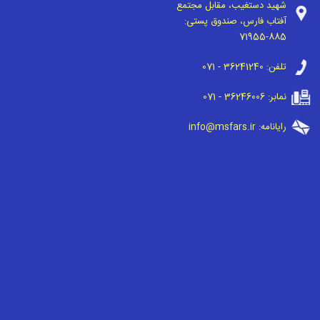
شهید دستغیب، مقابل مجتمع
آفتاب فارس، صندوق پستی:
71955-885
تلفن:
071 - 36241240
نمابر:
071 - 36246006
رایانامه:
info@msfars.ir