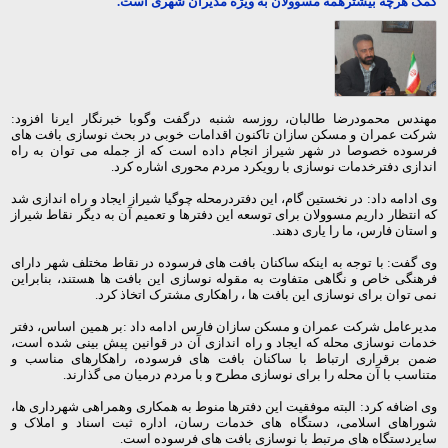
کمک هرچه بیشترهمه مسوولان به ویژه مدیران شهری است
.
مهندس محمودرضا طالبان، روزسه شنبه درگفت وگوبا خبرنگار ایرنا افزود:
شرکت عمران و مسکن سازان تاکنون اقدامات خوبی در بحث نوسازی بافت های
فرسوده خصوصا در شهر شیراز انجام داده است که از جمله می توان به راه
اندازی دفترخدمات نوسازی با رویکرد مردم محوری اشاره کرد
.
وی ادامه داد: در نخستین گام، این دفتردرمحله چوگیا شیراز ایجاد و راه اندازی شد
که انتظار داریم مسوولان برای توسعه این دفترها و تعمیم آن به دیگر نقاط شیراز
و استان فارس، ما را یاری دهند
.
وی گفت: با توجه به اینکه ساکنان بافت های فرسوده در نقاط مختلف شهر دارای
فرهنگی خاص و نگاهی متفاوت به مقوله نوسازی این بافت ها هستند، بنابراین
نمی توان برای نوسازی این بافت ها ، راهکاری مشترک اتخاذ کرد
.
مدیرعامل شرکت عمران و مسکن سازان فارس ادامه داد
:
بر همین اساس، دفتر
خدمات نوسازی محله که ایجاد و راه اندازی آن در قوانین پیش بینی شده است،
ضمن برقراری ارتباط با ساکنان بافت های فرسوده، راهکارهای مناسب و
متناسب با آن محله را برای نوسازی مطرح و با مردم درمیان می گذارند
.
وی اضافه کرد: البته موفقیت این دفترها منوط به همکاری وهمراهی شهرداری ها،
شوراهای اسلامی، دستگاه های خدمات رسان، اداره ثبت اسناد و املاک و
سایردستگاه های مرتبط با نوسازی بافت های فرسوده است
.