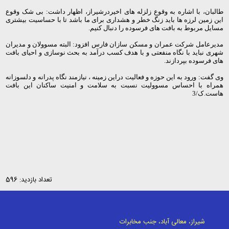
طالبان، با اشاره به وقوع زلزله های اخیردرشیراز، اظهار داشت: بی شک وقوع
این زمین لرزه ها باید زنگ خطر و هشداری برای ما باشد تا با حساسیت بیشتری
مسایل مربوط به بافت های فرسوده را دنبال کنیم
.
مدیرعامل شرکت عمران و مسکن سازان فارس افزود: البته مسوولان و مدیران
شهری نباید با نگاه منفعتی و با هدف کسب درآمد به بحث نوسازی و احیای بافت
های فرسوده بپردازند
.
وی گفت: ورود به این حوزه و فعالیت دراین زمینه ، نیازمند نگاه پدرانه و دلسوزانه
همراه با احساس مسوولیت نسبت به سلامت و امنیت ساکنان این بافت
هاست.ک/3
تعداد بازدید: 596
شیراز، معالی آباد، جنب مخابرات