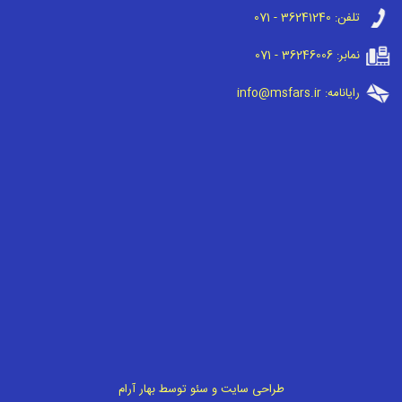
تلفن:
071 - 36241240
نمابر:
071 - 36246006
رایانامه:
info@msfars.ir
طراحی سایت
و
سئو
توسط
بهار آرام