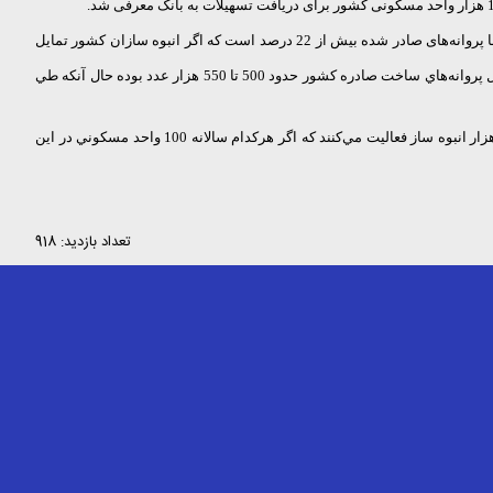
کیانپور با بیان اینکه مجتمع سازان کشور علاقه بیشتری به فعالیت در بافت فرسوده داشته باشند، گفت: 11 درصد مساحد کل کشور را بافت فرسوده تشکیل داده، اما پروانه‌های صادر شده بیش از 22 درصد است که اگر انبوه سازان کشور تمایل
كيانپور با تاكيد براينكه محدوديتي براي تخصيص منابع و تعداد واحدهاي مسكوني ساخته شده در بافت فرسوده در هيچ‌كجاي كشور وجود نداشته و ندارد، گفت: تعداد كل پروانه‌هاي ساخت صادره كشور حدود 500 تا 550 هزار عدد بوده حال آنكه طي
وي با دعوت از همه فعالان در عرصه ساخت و ساز در بخش خصوصي براي ورود به بحث ساختمان‌سازي و سرمايه‌گذاري در بافت فرسوده، گفت: در كشور حدود 6 هزار انبوه ساز فعاليت مي‌كنند كه اگر هركدام سالانه 100 واحد مسكوني در اين
تعداد بازدید: 918