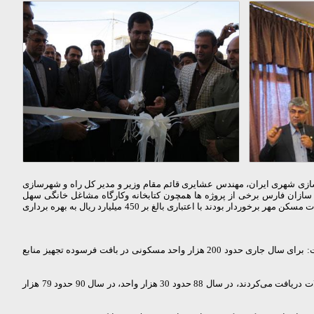
ی شهری ایران، مهندس عشایری قائم مقام وزیر و مدیر کل راه و شهرسازی
سازان فارس
برخی از پروژه ها همچون کتابخانه وکارگاه مشاغل خانگی سهل
آباد،خانه محله سعدی، کتابخانه سعدی، دفتر خدمات نوسازی و تسهیلگری قاآنی و نادروهم چنین 2 هزار و 250 واحد مسکونی در بافت های فرسوده شهری که از تسهیلات مسکن مهر برخوردار بودند با اعتباری بالغ بر 450 میلیارد ریال به بهره برداری
مهندس مجید کیانپور ظهر سه‌شنبه(18 تیرماه 1392 ) در حاشیه افتتاح 2 هزار و 250 واحد مسکونی در بافت های فرسوده شهری استان فارس در جمع خبرنگاران گفت: برای سال جاری حدود 200 هزار واحد مسکونی در بافت فرسوده تجهیز منابع
معاون وزیر راه و شهرسازی و مدیرعامل شرکت عمران و بهسازی شهری ایران یادآور شد: تا قبل از سال 78 سالانه ده هزار واحد مسکونی در بافت فرسوده تسهیلات دریافت می‌کردند، در سال 88 حدود 30 هزار واحد، در سال 90 حدود 79 هزار