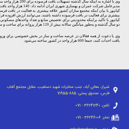
وی با اشاره به اینکه سال گذشته تسهیلات بافت فرسوده برای 200 هزار واحد مسکونی مدنظر گرفته شده بود، گفت: با برنامه‌ریزی‌های انجام شده در سال گذشته 109 هزار واحد مسکونی کشور برای دریافت تسهیلات به بانک معرفی شد.
مدیرعامل شرکت عمران و بهسازی شهری ایران ادامه داد: 140 هزار واحد بافت فرسوده کشور پروانه ساخت دریافت کردند.
بیشتری برای فعالیت در بافت فرسوده داشته باشند، می‌توانند ارزش افزوده فرا
دو سال گذشته و به‌طور ميانگين سالانه بيش از 120 هزار پروانه براي ساخت و ساز در بافت‌هاي فرسوده كشور صادر شده است.
بافت احداث كنند، جمعا 600 هزار واحد در كشور ساخته مي‌شود.
شیراز، معالی آباد، جنب مخابرات شهید دستغیب، مقابل مجتمع آفتاب
فارس، صندوق پستی:
71955-885
تلفن:
071 - 36241240
نمابر:
071 - 36246006