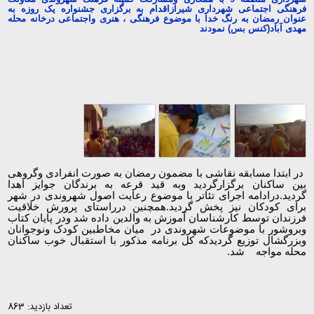
فرهنگی اجتماعی شهرداری شیرازاقدام به برگزاری جشنواره یک روزه به
عنوان رمضان به رنگ خدا با موضوع فرهنگی ، هنری واجتماعی درخانه محله
مهدی آباد(کنس بس) نمودند
در ابتدا مسابقه نقاشی با مضمون رمضان به صورت انفرادی وگروهی
بین ساکنان برگزارگردید وبه قید قرعه به برندگان جوایز اهدا
گردید.درادامه اجرای تئاتر با موضوع رعایت اصول شهروندی در شهر
برای کودکان نیز پخش گردید.همچنین درراستای پرورش خلاقیت
فرزندان توسط کارشناسان آموزش به والدین داده شد ودر پایان کتاب
وبروشور با موضوعات شهروندی در میان مخاطبین کودک ونوجوانان
وبزرگشال توزیع گردیدکه کل برنامه مذکور با استقبال خوب ساکنان
محله مواجه شد.
تعداد بازدید: 863