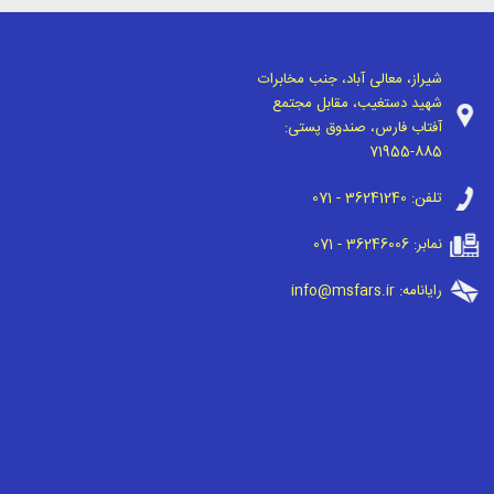
شیراز، معالی آباد، جنب مخابرات
شهید دستغیب، مقابل مجتمع
آفتاب فارس، صندوق پستی:
71955-885
تلفن:
071 - 36241240
نمابر:
071 - 36246006
رایانامه:
info@msfars.ir