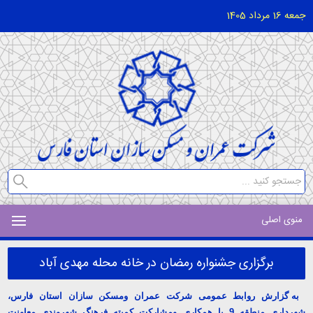
جمعه 16 مرداد 1405
منوی اصلی
برگزاری جشنواره رمضان در خانه محله مهدی آباد
به گزارش روابط عمومی شرکت عمران ومسکن سازان استان فارس،
شهرداری منطقه 9 با همکاری ومشارکت کمیته فرهنگ شهروندی معاونت