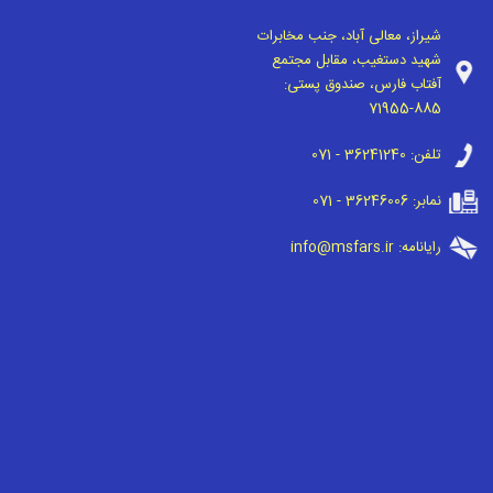
شیراز، معالی آباد، جنب مخابرات
شهید دستغیب، مقابل مجتمع
آفتاب فارس، صندوق پستی:
71955-885
تلفن:
071 - 36241240
نمابر:
071 - 36246006
رایانامه:
info@msfars.ir