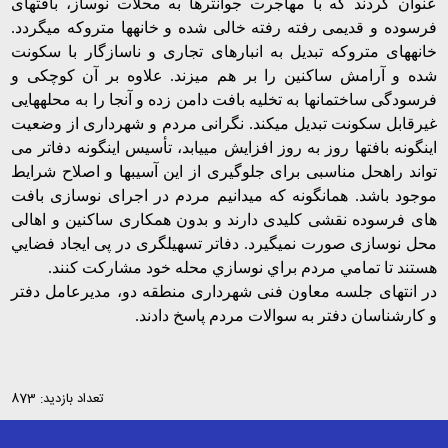
عنوان کردند که با مهاجرت جوانترها به محلات نوساز، بافتهای
فرسوده و قدیمی رفته رفته خالی شده و خانه­ها متروکه می­گردد.
خانه­های متروکه تبدیل به انبارهای تجاری و ناسازگار با سکونت
شده و آرامش ساکنین را بر هم می­زند. علاوه بر آن کوچکی و
فرسودگی ساختمان­ها به تخلیه بافت دامن زده و آنجا را به محله­هایی
غیرقابل سکونت تبدیل می­کند. نگرانی مردم و شهرداری از وضعیت
اینگونه بافت­ها روز به روز افزایش ­می­یابد، تأسیس اینگونه دفاتر می
تواند راه­حل مناسبی برای جلوگیری از این آسیب­ها و اصلاح شرایط
موجود باشد. همانگونه که می­دانیم مردم در اجرای نوسازی بافت
های فرسوده نقشی کلیدی دارند و بدون همکاری ساکنین و اهالی
محل نوسازی صورت نمی­گیرد. دفاتر تسهیلگری در پی ايجاد فضايي
هستند تا تمامي مردم براي نوسازي محله خود مشاركت كنند.
در انتهای جلسه معاون فنی شهرداری منطقه دو، مدیرعامل دفتر
و کارشناسان دفتر به سوالات مردم پاسخ دادند.
تعداد بازدید: 873