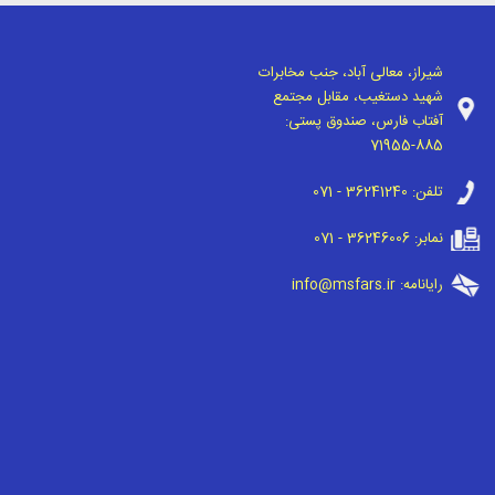
شیراز، معالی آباد، جنب مخابرات
شهید دستغیب، مقابل مجتمع
آفتاب فارس، صندوق پستی:
71955-885
تلفن:
071 - 36241240
نمابر:
071 - 36246006
رایانامه:
info@msfars.ir