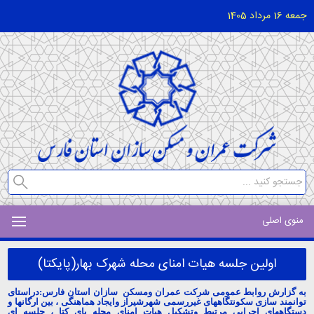
جمعه 16 مرداد 1405
منوی اصلی
اولین جلسه هیات امنای محله شهرک بهار(پایکتا)
به گزارش روابط عمومی شرکت عمران ومسکن سازان استان فارس:دراستای
توانمند سازی سکونتگاههای غیررسمی شهرشیراز وایجاد هماهنگی ، بین ارگانها و
دستگاههای اجرایی مرتبط وتشکیل هیات امنای محله پای کتا ، جلسه ای