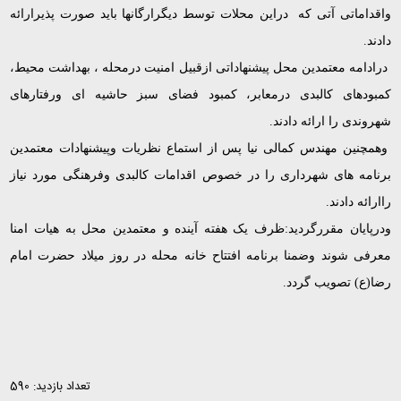
واقداماتی آتی که دراین محلات توسط دیگرارگانها باید صورت پذیرارائه
دادند.
درادامه معتمدین محل پیشنهاداتی ازقبیل امنیت درمحله ، بهداشت محیط،
کمبودهای کالبدی درمعابر، کمبود فضای سبز حاشیه ای ورفتارهای
شهروندی را ارائه دادند.
وهمچنین مهندس کمالی نیا پس از استماع نظریات وپیشنهادات معتمدین
برنامه های شهرداری را در خصوص اقدامات کالبدی وفرهنگی مورد نیاز
راارائه دادند.
ودرپایان مقررگردید:ظرف یک هفته آینده و معتمدین محل به هیات امنا
معرفی شوند وضمنا برنامه افتتاح خانه محله در روز میلاد حضرت امام
رضا(ع) تصویب گردد.
تعداد بازدید: 590