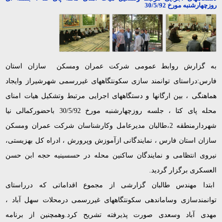
روزچهارشنبه مورخ 30/5/92
به گزارش روابط عمومی شرکت عمران ومسکن سازان استان
فارس:دراستای توانمند سازی سکونتگاههای غیررسمی شهرشیراز وایجاد
هماهنگی ، بین ارگانها و دستگاههای اجرایی مرتبط وتشکیل هیات امنای
محله پای کتا ، جلسه روزچهارشنبه مورخ 30/5/92 باحضورکمالی نیا
شهردارمنطقه 2،طالبان مدیرعامل وکارشناسان شرکت عمران ومسکن
سازان استان فارس ، نمایندگانی ازآموزش وپرورش ، ادراه کل بهزیستی،
نیروی انتظامی و نمایندگان ساکنین محله در حسسینیه حجه ابن حسن
العسکری برگزار گردید.
ابتدا مهندس طالبان گزارشی از مجموع اقداماتی که درراستای
توانمندسازی وساماندهی سکونتگاههای غیررسمی درمحلات سهل آباد ،
مهدی آباد وسعدی صورت پذیرفته تشریح کرد.وهمچنین از برنامه