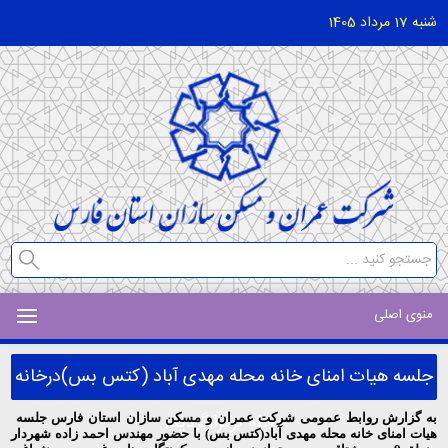
شنبه 17 مرداد 1405
منوی اصلی
جلسه هیات امنای خانه محله مهدی آباد (کتس بس)درخانه
محله برگزارگردید.
به گزارش روابط عمومی شرکت عمران و مسکن سازان استان فارس جلسه
هیات امنای خانه محله مهدی آباد(کتس بس) با حضور مهندس احمد زاده شهردار