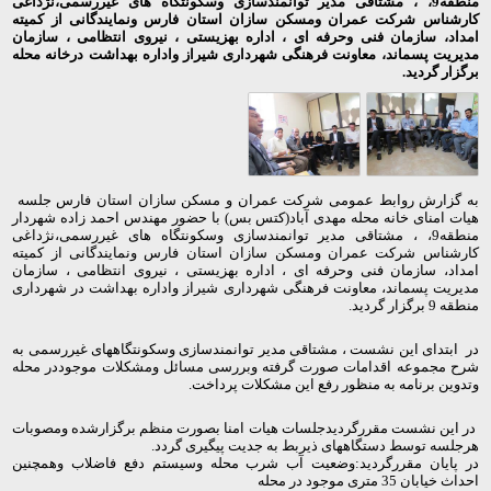
منطقه9، ، مشتاقی مدیر توانمندسازی وسکونتگاه های غیررسمی،نژداغی
کارشناس شرکت عمران ومسکن سازان استان فارس ونمایندگانی از کمیته
امداد، سازمان فنی وحرفه ای ، اداره بهزیستی ، نیروی انتظامی ، سازمان
مدیریت پسماند، معاونت فرهنگی شهرداری شیراز واداره بهداشت درخانه محله
برگزار گردید.
به گزارش روابط عمومی شرکت عمران و مسکن سازان استان فارس جلسه
هیات امنای خانه محله مهدی آباد(کتس بس) با حضور مهندس احمد زاده شهردار
منطقه9، ، مشتاقی مدیر توانمندسازی وسکونتگاه های غیررسمی،نژداغی
کارشناس شرکت عمران ومسکن سازان استان فارس ونمایندگانی از کمیته
امداد، سازمان فنی وحرفه ای ، اداره بهزیستی ، نیروی انتظامی ، سازمان
مدیریت پسماند، معاونت فرهنگی شهرداری شیراز واداره بهداشت در شهرداری
منطقه 9 برگزار گردید.
در ابتدای این نشست ، مشتاقی مدیر توانمندسازی وسکونتگاههای غیررسمی به
شرح مجموعه اقدامات صورت گرفته وبررسی مسائل ومشکلات موجوددر محله
وتدوین برنامه به منظور رفع این مشکلات پرداخت.
در این نشست مقررگردیدجلسات هیات امنا بصورت منظم برگزارشده ومصوبات
هرجلسه توسط دستگاههای ذیربط به جدیت پیگیری گردد.
در پایان مقررگردید:وضعیت آب شرب محله وسیستم دفع فاضلاب وهمچنین
احداث خیابان 35 متری موجود در محله