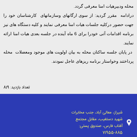
محله ودبیرهیات امنا معرفی گردد.
درادامه
مقرر گردید: از سوی ارگانهای وسازمانهای
کارشناسان خود را
جهت حضور درکلیه جلسات هیات امنا معرفی نمایند و کلیه دستگاه های نیز
برنامه اقدامات آتی خودرا برای 6 ماه آینده در جلسه بعدی هیات امنا ارائه
نمایند.
در پایان جلسه ساکنان محله به بیان اولویت های موجود ومعضلات
محله
پرداختند وخواستار برنامه ریزهای عاجل نمودند.
تعداد بازدید: 819
شیراز، معالی آباد، جنب مخابرات
شهید دستغیب، مقابل مجتمع
آفتاب فارس، صندوق پستی:
71955-885