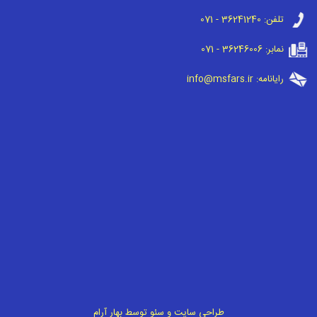
تلفن:
071 - 36241240
نمابر:
071 - 36246006
رایانامه:
info@msfars.ir
طراحی سایت
و
سئو
توسط
بهار آرام