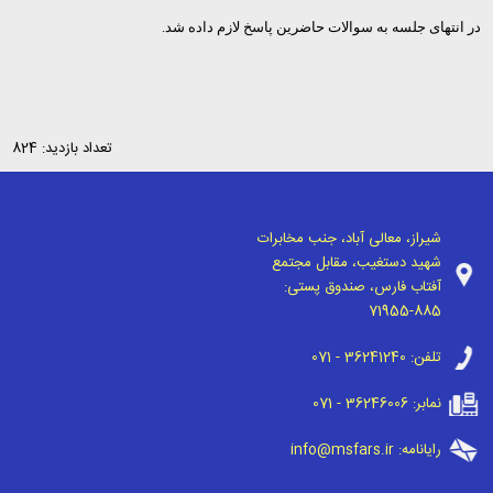
در انتهای جلسه به سوالات حاضرین پاسخ لازم داده شد.
تعداد بازدید: 824
شیراز، معالی آباد، جنب مخابرات
شهید دستغیب، مقابل مجتمع
آفتاب فارس، صندوق پستی:
71955-885
تلفن:
071 - 36241240
نمابر:
071 - 36246006
رایانامه:
info@msfars.ir