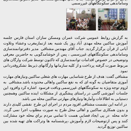
وساماندهی سکونتگاههای غیررسمی
به گزارش روابط عمومی شرکت عمران ومسکن سازان استان فارس جلسه
آموزش ساکنین محله مهدی آباد روز یک شنبه بعد ازنمازمغرب وعشاء وتلاوت
آیاتی از قرآن برگزار گردید. جناب آقای مهندس مشتاقی مدیر دفترتوانمندسازی
وساماندهی سکونتگاههای غیررسمی ، پس از خوشامدگویی به حاضرین معرفی
وتوضیحی در خصوص اقدامات توانمندسازی که تاکنون توسط شرکت وارگان های
مربوط صورت گرفته پرداخت و از کلیه سازمانها وارگانهای ذیربط تشکروقدردانی
نمود.
مشتاقی گفت: هدف از طرح شناسایی مهارت های شغلی ساکنین ونیازهای مهارت
آموزی متقاضیان به گونه ای که به نفع ساکنین واهالی محدوده باشد.مشتاقی به
لزوم توجه ویژه به سکونتگاههای غیررسمی وبافت فرسود اشاره کرد وافزود این
جلسات آموزشی گامی در راستای پیشگیری از مشکلات اینده ساکنین وهمچنین
دستیابی به اطالاعات وآمارها ونیازهای مهارتی ساکنین محله می باشد.
در ادامه این نشست مشتاقی افزود مردم در اجرای این طرح نقشی کلیدی دارند
و بدون همکاری ساکنین و اهالی محل طرح به صورت مطلوب اجرا نمی گردد.
خانه محله در پی ايجاد فضايي هست تا تمامي مردم براي محله خود مشاركت
كنند و پس ازتوضیحات لازم وآموزش ،پرشسنامه ها وتراکت های تهیه شده بین
ساکنین توزیع گردید.