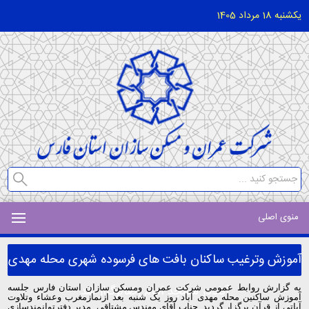
یکشنبه 18 مرداد 1405
منوی اصلی
آموزش وترغیب ساکنان بافت های فرسوده شهری محله مهدی
آباددر مسجد امام رضابرگزار شد
به گزارش روابط عمومی شرکت عمران ومسکن سازان استان فارس جلسه
آموزش ساکنین محله مهدی آباد روز یک شنبه بعد ازنمازمغرب وعشاء وتلاوت
آیاتی از قرآن برگزار گردید. جناب آقای مهندس مشتاقی مدیر دفترتوانمندسازی