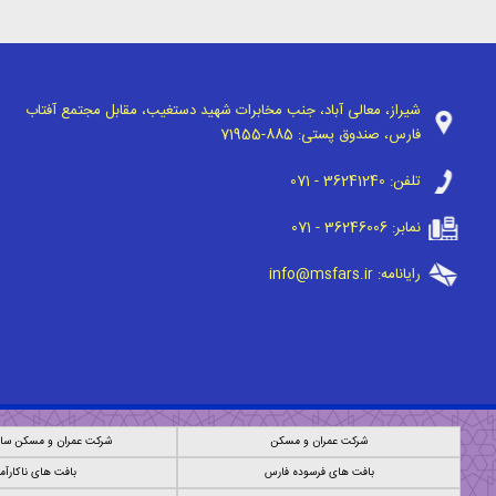
شیراز، معالی آباد، جنب مخابرات شهید دستغیب، مقابل مجتمع آفتاب
فارس، صندوق پستی:
71955-885
تلفن:
071 - 36241240
نمابر:
071 - 36246006
رایانامه:
info@msfars.ir
شرکت عمران و مسکن
شرکت عمران و مسکن ساز
بافت های فرسوده فارس
بافت های ناکارآم