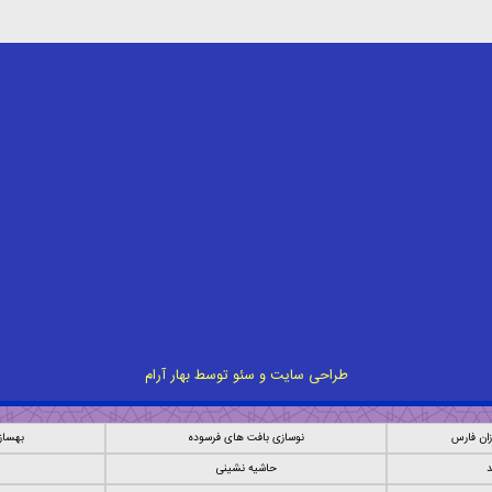
طراحی سایت
و
سئو
توسط
بهار آرام
ان فارس
نوسازی بافت های فرسوده
بهساز
د
حاشیه نشینی