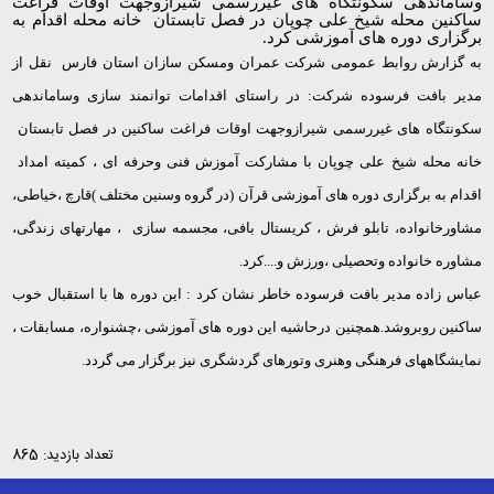
وساماندهی سکونتگاه های غیررسمی شیرازوجهت اوقات فراغت
ساکنین محله شیخ علی چوپان در فصل تابستان خانه محله اقدام به
برگزاری دوره های آموزشی کرد.
به گزارش روابط عمومی شرکت عمران ومسکن سازان استان فارس نقل از
مدیر بافت فرسوده شرکت: در راستای اقدامات توانمند سازی وساماندهی
سکونتگاه های غیررسمی شیرازوجهت اوقات فراغت ساکنین در فصل تابستان
خانه محله شیخ علی چوپان با مشارکت آموزش فنی وحرفه ای ، کمیته امداد
اقدام به برگزاری دوره های آموزشی قرآن (در گروه وسنین مختلف )قارچ ،خیاطی،
مشاورخانواده، تابلو فرش ، کریستال بافی، مجسمه سازی ، مهارتهای زندگی،
مشاوره خانواده وتحصیلی ،ورزش و....کرد.
عباس زاده مدیر بافت فرسوده خاطر نشان کرد : این دوره ها با استقبال خوب
ساکنین روبروشد.همچنین درحاشیه این دوره های آموزشی ،چشنواره، مسابقات ،
نمایشگاههای فرهنگی وهنری وتورهای گردشگری نیز برگزار می گردد.
تعداد بازدید: 865