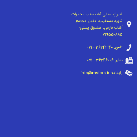
شیراز، معالی آباد، جنب مخابرات
شهید دستغیب، مقابل مجتمع
آفتاب فارس، صندوق پستی:
71955-885
تلفن:
071 - 36241240
نمابر:
071 - 36246006
رایانامه:
info@msfars.ir