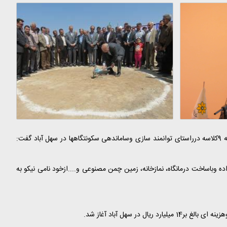
مهندس پاک فطرت شهردار شیراز ضمن تشکر وقدردانی از شرکت عمران وبهسازی جهت احداث پروژه های خانه محله ، گارگاه مشاغل خانگی، ورزشگاه ومدرسه 9کلاسه درراستای توانمند سازی وساماندهی سکونتگاهها در سهل آباد گفت:
ده وباساخت درمانگاه، نمازخانه، زمین چمن مصنوعی و....ازخود نامی نیکو به