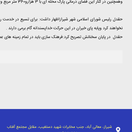
وهمچنین در کنار این فضای درمانی پارک محله ای با 3 هزارو360 متر مربع و2میلیارد ریال اعتبار با مشارکت خیرین مهرداد خائف احدث می گردد.
حقدل رئیس شورای اسلامی شهر شیرازاظهار داشت: برای تسیع در خدمت رس
نخواهند کرد وپابه پای خیران در این حرکت خداپسندانه گام برمی دارند .
حقدل در پایان سخنانش تصریح کرد:فرهنک سازی باید در تمام زمینه های عمرا
شیراز، معالی آباد، جنب مخابرات شهید دستغیب، مقابل مجتمع آفتاب