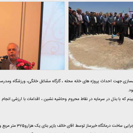
د.
ینم که با بذل در سرمایه در نقاط محروم وحاشیه نشین ، اقدامات با ارزشی انجام ا
ائف بازیر بنای یک هزارو325 متر مربع وهزینه ای بالغ بر14 میلیارد ریال در سهل آباد آغاز شد.