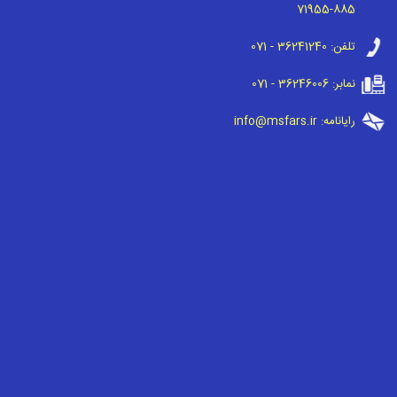
71955-885
تلفن:
071 - 36241240
نمابر:
071 - 36246006
رایانامه:
info@msfars.ir