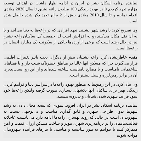
نماینده برنامه‌ اسکان بشر در ایران در ادامه اظهار داشت: در اهداف توسعه
هزاره تعهد کردیم تا در بهبود زندگی 100 میلیون زاغه نشین تا سال 2020 میلادی
اقدام نماییم و تا سال 2010 میلادی بیش از 2 برابر تعهد ذکر شده حاصل شده
است.
وی تصریح کرد: با رشد شهر نشینی تعهد افرادی که در زاغه‌ها به دنیا می‌آیند و یا
به آن نقل مکان می‌کنند رو به افزایش است لذا جمعیت کل ساکنان زاغه نشین
نیز در حال رشد است که برخی ازآورده‌ها حاکی از سکونت یک میلیارد انسان در
زاغه‌ها است.
مقدم خاطرنشان کرد: زاغه نشینان بیش از دیگران تحت تاثیر تغییرات اقلیمی
قرار می‌گیرند چرا که مسکن آنها غالبا در مناطق خطرناک شیب دار و یا فضاهای
ساختمانی نامناسب و با مصالح نامناسب ساخته شده‌اند و از این رو آسیب‌پذیری
آن در برابر زمین‌لرزه و سیل بیشتر است.
وی بیان کرد: در این زمین‌ها به منظور بهبود زاغه‌ها در سراسر دنیا و فراهم کردن
زندگی بهتر برای ساکنان آنها تلاشهای بسیاری صورت گرفته ولیکن زاغه‌ها خود
نمود فرآیند شهری شدن شتابان و بی‌رویه هستند.
نماینده برنامه‌ اسکان بشر در ایران افزود: نمودی که نتیجه مجال دادن به رشد
شهرها بدون طراحی شهری و قانون‌گذاری مناسب و بی‌توجهی نسبت به
شهروندان است در حالی که روند بهسازی زاغه‌ها ادامه دارد می‌بایست عاجلانه
فعالیت‌هایمان را بر برنامه‌ریزی شهری موثر و ساخت مسکن ارزان قیمت و امن
متمرکز کنیم تا بتوانیم به طور شایسته و مناسبی با نیازهای فزاینده شهروندان
مواجه شویم.