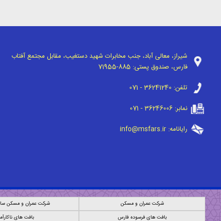
شیراز، معالی آباد، جنب مخابرات شهید دستغیب، مقابل مجتمع آفتاب
فارس، صندوق پستی:
71955-885
تلفن:
071 - 36241240
نمابر:
071 - 36246006
رایانامه:
info@msfars.ir
شرکت عمران و مسکن
شرکت عمران و مسکن ساز
بافت های فرسوده فارس
بافت های ناکارآم