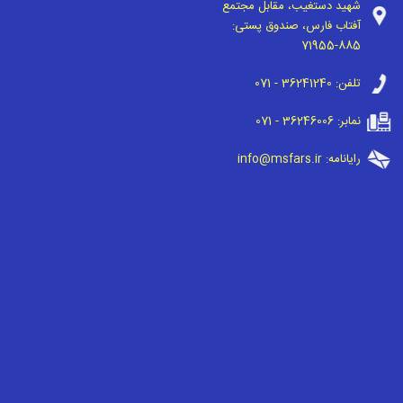
شهید دستغیب، مقابل مجتمع
آفتاب فارس، صندوق پستی:
71955-885
تلفن:
071 - 36241240
نمابر:
071 - 36246006
رایانامه:
info@msfars.ir