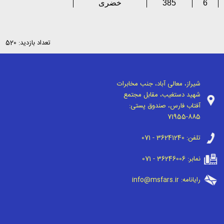
6
385
خضری
تعداد بازدید: 520
شیراز، معالی آباد، جنب مخابرات
شهید دستغیب، مقابل مجتمع
آفتاب فارس، صندوق پستی:
71955-885
تلفن:
071 - 36241240
نمابر:
071 - 36246006
رایانامه:
info@msfars.ir