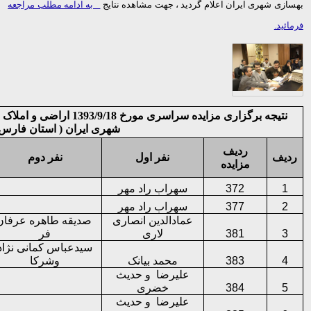
بهسازی شهری ایران اعلام گردید ، جهت مشاهده نتایج
به ادامه مطلب مراجعه
فرمائید.
نتیجه برگزاری مزایده سراسر
شهری ایران ( استان فارس
ردیف
ردیف
نفر اول
نفر دوم
مزایده
1
372
سهراب راد مهر
2
377
سهراب راد مهر
عمادالدین انصاری
صدیقه طاهره عرفان
3
381
لاری
فر
سیدعباس کمانی نژاد
4
383
محمد بیانک
وشرکا
علیرضا
و حدیث
5
384
خضری
علیرضا
و حدیث