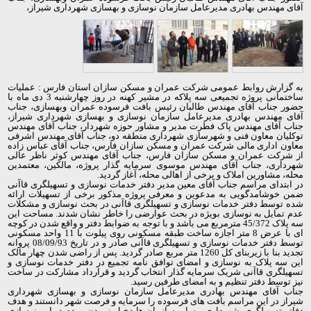
آقای مهندس بهادری مدیرعامل سازمان نوسازی و بهسازی شهرداری شیراز،
به گزارش روابط عمومی شرکت عمران و مسکن سازان استان فارس : عملیات
ساختمانی پروژه تجمیعی سه پلاکه در مشیر کهنه در روز چهارشنبه 3 دی ماه با
حضور جناب آقای مهندس طالبان رئیس بافت فرسوده عمران وبهسازی، جناب
آقای مهندس بهادری مدیرعامل سازمان نوسازی و بهسازی شهرداری شیراز،
جناب آقای مهندس پاک فطرت مدیر و مشاور حوزه شهردار، جناب آقای مهندس
توکلیان معاون فنی و شهرسازی شهرداری منطقه دو، جناب آقای مهندس اشرفی
معاون اداری مالی شرکت عمران و مسکن سازان فارس، جناب آقای عباس زاده
از شرکت عمران و مسکن سازان فارس، جناب آقای مهندس کوثر ناظر عالی
شهرداری، جناب آقای مهندس موسوی سرمایه گذار پروژه، مالکین، معتمدین
محله، مشاورین املاک و برخی از اهالی محله، آغاز گردید.
در ابتدای مراسم جناب آقای معین مدیر دفتر خدمات نوسازی و تسهیلگری قاآنی
ضمن خوشامدگویی به مدعوین و معرفی پروژه مذکور برخی از تسهیلات ارائه
شده توسط دفتر خدمات نوسازی و تسهیلگری قاآنی در بحث نوسازی و مشکلات
عدم تمایل به نوسازی بویژه در بحث عوارضی را خاطر نشان شدند. مساحت این
سه پلاک 45/372 مترمربع می باشد و با توجه به ضوابط دفتر و واقع شدن در کوچه
ای با عرض 8 متر اجازه ساخت طبقه مسکونی روی پیلوت با 11 واحد مسکونی
توسط دفتر خدمات نوسازی و تسهیلگری قاآنی صادر و در تاریخ 08/09/93 پروانه
تجدید بنا با زیربنای کل 1260 متر مربع صادر گردید. پس از راضی شدن چهار مالک
این سه پلاک به نوسازی و امضای توافق نامه تجمیع در دفتر خدمات نوسازی و
تسهیلگری قاآنی شریک سرمایه گذار انتخاب گردید و قرارداد مشارکت در ساخت
نیز توسط دفتر تنظیم و به امضای طرفین رسید.
جناب آقای مهندس بهادری مدیرعامل سازمان نوسازی و بهسازی شهرداری
شیراز در این مراسم بافت های فرسوده را سرمایه و فرصت شهر دانستند و هدف
دفاتر تسهیلگری، شهرداری و سایر سازمان ها دخیل نمودن مردم در امر نوسازی