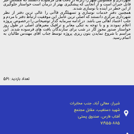
قابل جبران است و از آنجایی که پیشگیری بهتر از درمان است خواستار جلوگیری
از این خطر در آینده با نوسازی شدند.
همچنین دفتر خدمات نوسازی و تسهیلگری قاآنی را عالی ترین دفتر از نظر
شهرداری مرکزی دانستند که اصلی ترین عامل این موفقیت ارتباط دفتر با مردم و
جلب اعتماد اهالی می باشد. در ادامه سرمایه گذار توضیحاتی را درخصوص پروژه
اعلام نمودند و و با توجه به تنگی معابر و ترافیک معبرهای اصلی در طول روز
خواستار صدور مجوز کار در شب برای سازندگان بافت های فرسوده شدند. این
مراسم با شروع نمایدن بتون
ریزی پروژه توسط جناب آقای مهندس طالبان به
اتمام رسید.
تعداد بازدید: 561
شیراز، معالی آباد، جنب مخابرات
شهید دستغیب، مقابل مجتمع
آفتاب فارس، صندوق پستی:
71955-885