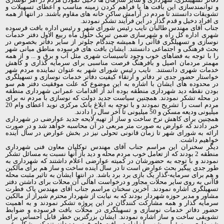
و توانمندسازی این بافت ها با فراهم کردن زمینه مناسب و اعطای تسهیلات و
تشویقات دانستند تا مردم در آرامش ساکن خانه های مقاوم باشند. در انتها از همه
ی افراد دخیل و قدم گذار در این فرآیند تشکر نمودند.
جناب آقای مهندس طالبان نایب رئیس شورای شهر و رئیس اداره بافت فرسوده
شهری اداره کل راه و شهرسازی ضمن تبریک حلول ماه ربیع الاول دفتر خدمات
نوسازی و تسهیلگری قاآنی را همیشه چندگام جلوتر از سایر دفاتر بخصوص در
بحث فرهنگی و اجتماعی دانستند. ایشان بافت های فرسوده مناطق میانی شهر
را با توجه به فضاهای خوب وجود تاسیسات شهری مثل آب و برق و ... و از همه
مهمتر مردمان اصیل و بافرهنگ فرصت مناسبی برای سرمایه گذاری و کاهش
خدمات شهری دانستند. نایب رئیس شورای شهر به عنوان نماینده مردم شهر
خواستار حضور جدی تر دفاتر و ارتقاء کیفیت دفاتر خدمات نوسازی و تسهیلگری
در محدوده های ایشان با اشاره به این موضوع که علت موفقیت دفتر هم سو
بودن نقطه دید شهرداری منطقه بوده اند از اقدامات عمرانی شهرداری منطقه
در محله تشکر نمودند. همچنین سیاست جدید دولت که نوسازی با مردم نه برای
مردم است را تشریح نمودند و با توجه به ابلاغ بانک مرکزی نوید اعطای وام 20
میلیونی ودیعه مسکن و 50 میلیونی تا آخر سال را دادند.
همچنین برای کاهش نرخ ساخت و ساز از تهیه لایحه جدید عوارضی در شهرداری
خبر دادند که عوارض به صورت متر مربعی در آن محاسبه خواهد شد و در صورت
ارائه به شورای شهر تا زمان قانونی تحولی نیز در بخش عوارض در سال آینده
خواهیم داشت.
دیگر سخنران این مراسم جناب آقای مهندس توکلیان معاون فنی شهرداری
منطقه 2 بودند که از تعامل خوب مردم محله و دید باز آنها نسبت به مسائل تشکر
نمودند و با توجه به حضورشان در کمیته عوارضی اعلام داشتند که شهرداری به
طور جدی پیگیر بحث عوارض است تا در سال آینده ساخت و ساز هم برای مالکین
و هم برای سرمایه-گذار یک بازی برد برد باشد. در انتها ایشان به تاثیر مثبت محله
قاآنی به روی سایر محلات مجاور و درخواست اهالی آن محلات برای داشتن دفتر
تسهیلگری اشاره نمودند. آخرین سخنان مراسم جناب آقای مهندس پاک فطرت
مشاور و مدیر حوزه شهردار بودند که به نیابت از شهردار محترم شیراز از مالکین
سرمایه گذار و همه مشارکت کنندگان در این پروژه تشکر نمودند و به اهمیت
حضور دفاتر خدمات نوسازی و تسهیلگری در محلات بافت فرسوده و ضوابط
تشویقی ساخت و ساز اشاره نمودند. ایشان بزرگترین خطر قابل احساس برای
شهرداری و مسئولین شهر را زلزله در بافت های فرسوده دانستند که مشکلی غیر