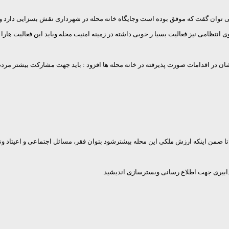
هرک بهار شروع به کار کرد و می توان گقت که موفق بوده است وجایگاه خانه محله در شهرداری نقش ب
تظامی نیز فعالیت بسیا ر خوبی داشته در زمینه امنیت محله وباید این فعالیت هارا با
اری منطقه 2 به جهت همکاری خیلی خوبشان در اقدامات صورت پذیرفته در خانه محله ها افزود : باید جهت 
ا ضمن اینکه ارزش ملکی این محله بیشترشود بتوان فقر، مسائل اجتماعی و اعیتاد وناامن
ع رسانی ضعیفی دارند وباید تدابیری جهت اطلاع رسانی 