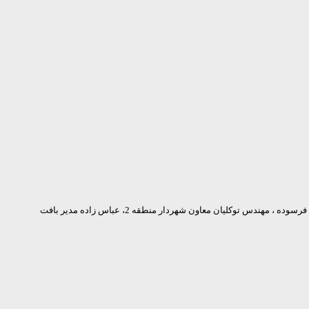
به گزارش روابط عمومی شرکت عمران ومسکن سازان استان فارس : در حاشیه بازدید از خانه محله شهرک بهار نشستی با حضور مهندس طالبان ، رئیس اداره بافت فرسوده ، مهندس توکلیان معاون شهردار منطقه 2، عباس زاده مدیر بافت