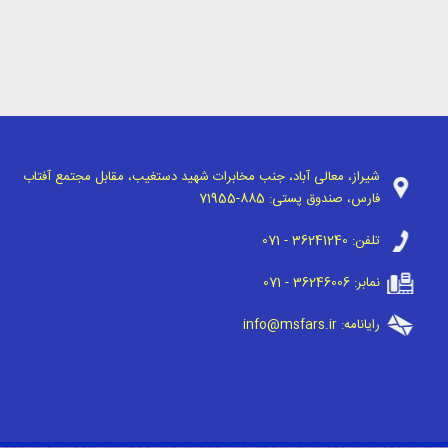
شیراز، معالی آباد، جنب مخابرات شهید دستغیب، مقابل مجتمع آفتاب
فارس، صندوق پستی:
71955-885
تلفن:
071 - 36241240
نمابر:
071 - 36246006
رایانامه:
info@msfars.ir