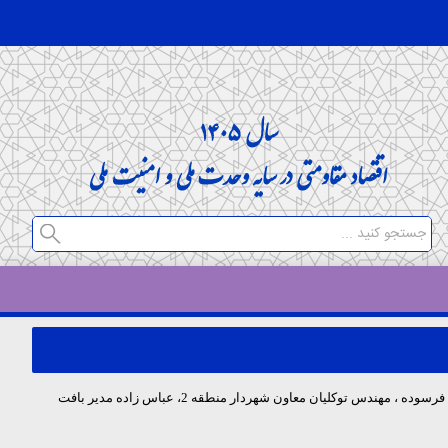
به گزارش روابط عمومی شرکت عمران ومسکن سازان استان فارس : در حاشیه بازدید از خانه محله شهرک بهار نشستی با حضور مهندس طالبان ، رئیس اداره بافت فرسوده ، مهندس توکلیان معاون شهردار منطقه 2، عباس زاده مدیر بافت