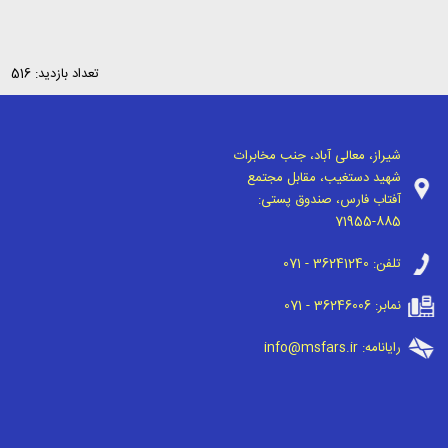
تعداد بازدید: 516
شیراز، معالی آباد، جنب مخابرات
شهید دستغیب، مقابل مجتمع
آفتاب فارس، صندوق پستی:
71955-885
تلفن:
071 - 36241240
نمابر:
071 - 36246006
رایانامه:
info@msfars.ir