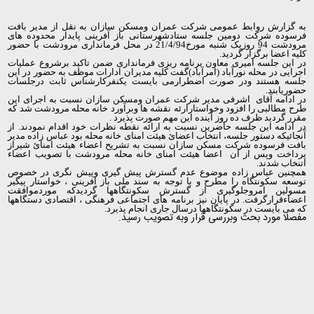
به گزارش روابط عمومی شرکت عمران ومسکن سازان به نقل از مدیر بافت
فرسوده شرکت دومین جلسه ستادشهرستانی باز آفرینی پایدار محدوده های
مرودشت 94 روزیک شنبه مورخ21/4/94 در محل فرمانداری مرودشت با حضور
کلیه اعضا برگزار گردید.
در این جلسه امیری معاون برنامه ریزی فرمانداری ضمن تاکید برشروع عملیات
اجرایی در محله نورآباد (امرآباد)گفت کلیه مدیران ادارات موظف به حضور در این
جلسه هستند ودر صورت اضطرارمی بایست یکنفرکارشناس ثابت درجلسات
حضوریابند.
در ادامه آقای اشرفی مدیر شرکت عمران ومسکن سازان نسبت به اجرای این
طرح مطالبی را افزود وخواستارارئه نقشه ها وبرآورد خانه محله مرودشت شد که
مقرر گردید ظرف ده روز آینده این مهم صورت پذیرد .
در ادامه این جلسه حاضرین نسبت به ارائه نقطه نظرات خود اقدام نمودند. از
آنجائیکه دستور جلسه، انتخاب اعضائ هیئت امنای خانه محله بود عباس زاده مدیر
بافت فرسوده شرکت مسکن سازان نسبت به تشریح اعضاء هیئت امنائ شیراز
پرداخت وپس از آن اعضا هیئت امنای خانه محله مرودشت با تصویب اعضاء
اتنخاب شدند.
همچنین عباس زاده موضوع عدم گسترش پیش گیری وپیش نگری در خصوص
توسعه سکونتگاه را مطرح و با توجه به سند ملی باز افرینی ، خواستار پیگیر
مسولین امروجلوگیری از گسترش سکونتگاهها گردیدکه موردموافقت
اعضاءقرارگرفت. در پایان نیز برنامه های اجتماعی فرهنگی ، اقتصادی دستگاهها
که می بایست در سکونتگاهها درسال جاری انجام پذیرد.
مفصلا مورد بحث وبررسی
قرار وبه تصویب رسید.