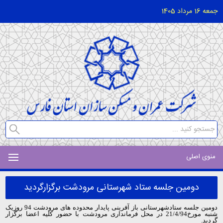
جمعه 16 مرداد 1405
منوی اصلی
دومین جلسه ستاد شهرستانی مرودشت برگزارگردید
دومین جلسه ستادشهرستانی باز آفرینی پایدار محدوده های مرودشت 94 روزیک
شنبه مورخ21/4/94 در محل فرمانداری مرودشت با حضور کلیه اعضا برگزار
گردید.