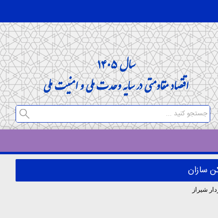
ن سازان
ار شیراز