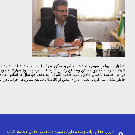
به گزارش روابط عمومی شرکت عمران ومسکن سازان فارس جلسه هیات مدیره شر
شرکت سرمایه گذاری مسکن وطالبان رئیس اداره بافت فرسوه روز چهارشنبه مورخ 14/5/94 برگزار گرد
در این جلسه با مدیر عاملی سید حمید اشرفی به مدت دو سال بر اساس ماده29 اساسنامه موافقت گردید.
خاطر نشان می گردد:ایشان دارای بیش از 20 سال سابقه مدیریت اجرایی در استانهای مختلف کشور می باشند ودر چند سال اخیر نیز به عنوان معاون اداری ومالی شرکت عمران ومسکن سازان مشغول بودند.
شیراز، معالی آباد، جنب مخابرات شهید دستغیب، مقابل مجتمع آفتاب