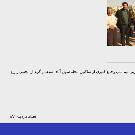
سازان روز پنج شنبه مورخ94/5/29با حضور اشرفی مدیرعامل شرکت ، معصومی شهردار منطقه 7، جوانمردی سرمربی تیم ملی وجمع کثیری از ساکنین محله سهل آباد استقبال گرم از مجتبی زارع
تعداد بازدید: 871