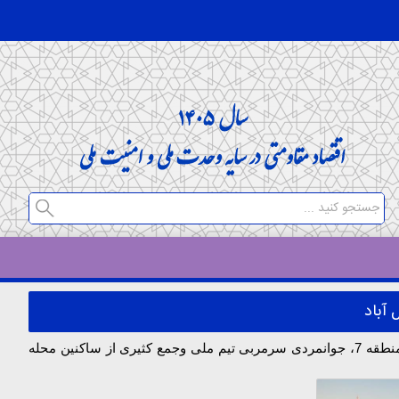
آباد
به گزارش روابط عمومی شرکت عمران ومسکن سازان روز پنج شنبه مورخ94/5/29 با حضور اشرفی مدیرعامل شرکت ، معصومی شهردار منطقه 7، جوانمردی سرمربی تیم ملی وجمع کثیری از ساکنین محله