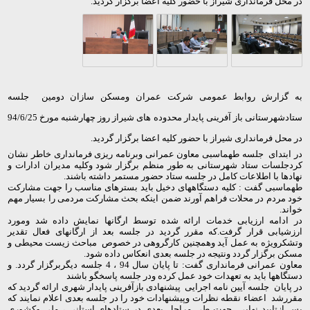
در محل فرمانداری شیراز با حضور کلیه اعضا برگزار گردید.
به گزارش روابط عمومی شرکت عمران ومسکن سازان دومین جلسه
ستادشهرستانی باز آفرینی پایدار محدوده های شیراز روز چهارشنبه مورخ 94/6/25
در محل فرمانداری شیراز با حضور کلیه اعضا برگزار گردید.
در ابتدای جلسه طهماسبی معاون عمرانی وبرنامه ریزی فرمانداری خاطر نشان
کردجلسات ستاد شهرستانی به طور منظم برگزار شود وکلیه مدیران ادارات و
نهادها با اطلاعات کامل در جلسه ستاد حضور مستمر داشته باشند.
طهماسبی گفت : کلیه دستگاههای دخیل باید بسترهای مناسب را جهت مشارکت
خود مردم در محلات فراهم آورند ضمن اینکه بحث مشارکت مردمی را بسیار مهم
خواند.
در ادامه ارزیابی خدمات ارائه شده توسط ارگانها نمایش داده شد ومورد
ارزشیابی قرار گرفت.که مقرر گردید در جلسه بعد از ارگانهای فعال تقدیر
وتشکرویژه به عمل آید وهمچنین کارگروهی در خصوص مباحث زیست محیطی و
مسکن برگزار گردد ونتیجه در جلسه بعدی انعکاس داده شود.
معاون عمرانی فرمانداری گفت: تا پایان سال 94 ، 4 جلسه دیگربرگزار گردد. و
دستگاهها باید به تعهدات خود عمل کرده ودر جلسه پاسخگو باشند
در پایان جلسه آیین نامه اجرایی پیشنهادی بازآفرینی پایدار شهری ارائه گردید که
مقررشد اعضاء نقطه نظرات وپیشنهادات خود را در جلسه بعدی اعلام نمایند که
پس ازتایید نهایی جهت طی مراحل بعدی در ستادهای استانی ، ملی وکشوری