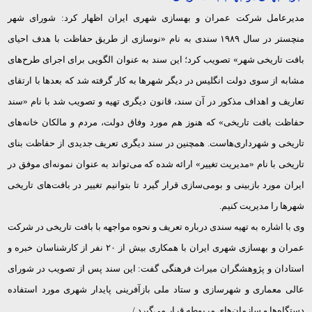
مدیرعامل شرکت عمران و بهسازی شهری ایران اظهار کرد: شورای شهر
منچستر در سال
۱۹۸۹
سندی به نام «نوسازی از طریق حفاظت با هدف احیای
بافت تاریخی شهر»
تصویب کرد
؛ این سند به عنوان الگویی برای اجرای طرح‌های
مشابه از سوی دولت انگلیس در دیگر شهرها به کار گرفته شد که بعدها با ارتقای
تعاریف و اهداف مذکور در آن سند، قانون دیگری تهیه و تصویب شد با نام «سند
حفاظت بافت تاریخی» که هنوز هم مورد وفاق دولت، مردم و مالکان خانه‌های
تاریخی و شهرداری‌هاست. همچنین در سند دیگری تعریف جدیدی از حفاظت بنای
تاریخی با نام «مدیریت تغییر» ارائه شده که می‌تواند به عنوان نمونه‌ای موفق در
ایران مورد بازبینی و بومی‌سازی قرار گیرد تا بتوانیم تغییر در بافت‌های تاریخی
شهرها را مدیریت کنیم.
وی با اشاره به تهیه سندی درباره تعریف و نحوه مواجهه با بافت تاریخی در شرکت
عمران و بهسازی شهری ایران با همکاری بیش از
۲۰
نفر از کارشناسان خبره و
استادان و پژوهشگران میراث فرهنگی گفت: این سند پس از تصویب در شورای
عالی معماری و شهرسازی و ستاد ملی بازآفرینی پایدار شهری مورد استفاده
دستگاه‌ها و سازمان‌های مربوطه قرار می‌گیرد./