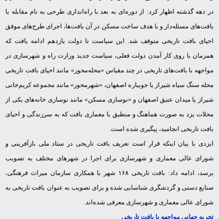
در دهه گذشته اظهار کرد: از دوره‌ای به بعد با راه‌اندازی طرحی به نام مقابله با
بافت‌های مسئله‌دار و با هدف ساخت مسکن در آن بافت‌ها، اجرای طرح‌های موفق
احیای بافت تاریخی متوقف شد. این سیاست تا دولت یازدهم ادامه یافت که
همزمان با روی کار آمدن دولت فعلی، سیاست جدید وزارت راه و شهرسازی در
مواجهه با بافت‌های تاریخی در چند مقیاس «محله‌محور» مانند احیای بافت تاریخی
محله سنگ سیاه شیراز یا جویباره اصفهان، «شهرمحور» مانند مجموعه کریم‌خانی
شیراز یا میدان عتیق اصفهان و «نوسازی مسکن» مانند نوسازی خانه‌های یکی از
محلات یزد به صورت هماهنگ و منطبق با معماری بافت که به سرزندگی و احیای
بافت تاریخی انجامید، پیگیری شده است.
ایزدی با بیان اینکه قرار است تعریف بافت تاریخی در ستاد ملی بازآفرینی و
شورای عالی معماری و شهرسازی برای اجرا در شهرهای مختلف به تصویب
برسد، ادامه داد: بافت تاریخی
۱۶۸
شهر با همکاری سازمان میراث فرهنگی،
صنایع دستی و گردشگری شناسایی شده و برای تصویب به عنوان بافت تاریخی به
شورای عالی معماری و شهرسازی معرفی شده‌اند.
تجربه جهانی مواجهه با بافت تاریخی