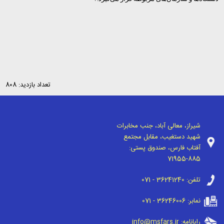
تعداد بازدید: 808
شیراز، معالی آباد، جنب مخابرات
شهید دستغیب، مقابل مجتمع
آفتاب فارس، صندوق پستی:
71955-885
تلفن:
071 - 36241240
نمابر:
071 - 36246006
رایانامه:
info@msfars.ir