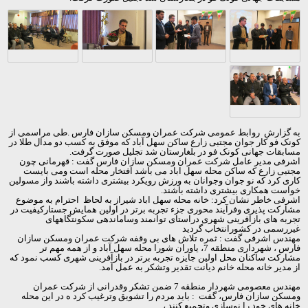
به گزارش روابط عمومی شرکت عمران ومسکن سازان فارس .طی مراسمی از
کونک فو کار جوان مجتبی زارع ساکن سهل آباد که موفق به کسب دو مدال طلا در
مسابقات جهانی کونک فو در بلغارستان شد تجلیل صورت گرفت.
اشرفی مدیر عامل شرکت عمران ومسکن سازان فارس گفت : قهرمانی چون
مجتبی زارع که ساکن محله سهل اباد می باشد افتخار محله است ومی بایست
کاری کرد که نو جوان وجوانان به ورزش رویکرد بیشتری داشته باشند واز مسولین
خواست همکاری بیشتری داشته باشند.
اشرفی خاطر نشان کرد: خانه محله سهل اباد شیراز به لحاظ احترام به موضوع
مشارکت پذیری وفرآیند محوری جزء تجربه برتر در اولین همایش جستارکیفیت در
تجربه های بازآفرینی شهری دراستای توانمند وساماندهی سکونتگاههای
غیررسمی در کشورانتخاب گردید
مهندس اشرفی گفت : ثمره تلاش های بی وقفه شرکت عمران ومسکن سازان
فارس ، شهرداری منطقه 7، یاوران شورا محله سهل آباد و از همه مهم تر
مشارکت ساکنان محل اولین جایزه تجربه برتر در بازآفرینی شهری کسب نمود که
از مدیر خانه محله خانم دیانت تقدیر وتشکر به عمل آمد.
مهندس معصومی شهردار منطقه 7 ضمن تشکر وقدرانی از شرکت عمران
ومسکن سازان فارس، گفت : باید مردم را تشویق وترغیب کرد ه در این محله
خانه های خود را نوسازی وتجمیع کنند ،