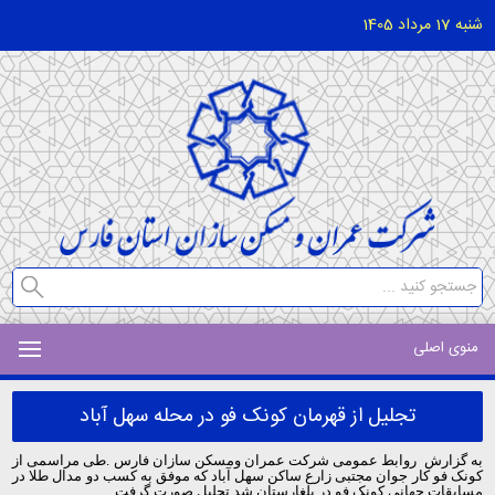
شنبه 17 مرداد 1405
منوی اصلی
تجلیل از قهرمان کونک فو در محله سهل آباد
به گزارش روابط عمومی شرکت عمران ومسکن سازان فارس .طی مراسمی از
کونک فو کار جوان مجتبی زارع ساکن سهل آباد که موفق به کسب دو مدال طلا در
مسابقات جهانی کونک فو در بلغارستان شد تجلیل صورت گرفت.