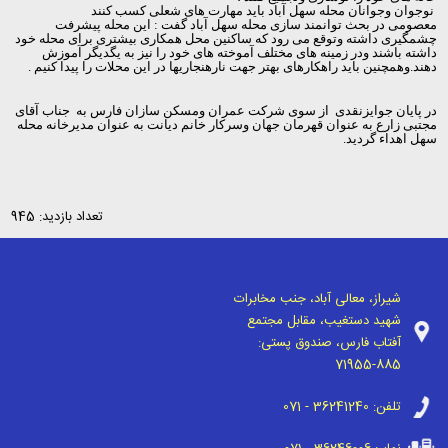
نوجوان وجوانان محله سهل آباد باید مهارت های شعلی کسب کنند
معصومی در بحث توانمند سازی محله سهل آباد گفت : این محله پیشرفت
چشمگیری داشته وتوقع می رود که ساکنین محل همکاری بیشتری برای محله خود
داشته باشند ودر زمینه های مختلف آموخته های خود را نیز به یگدیگر آموزش
دهند.وهمچنین باید راهکارهای بهتر جهت نارهنجاریها در این محلات را پیدا کنیم .
در پایان جوایزنقدی از سوی شرکت عمران ومسکن سازان فارس به جناب آقای
مجتبی زارع به عنوان قهرمان جهان وسرکار خانم دیانت به عنوان مدیرخانه محله
سهل اهداء گردید.
تعداد بازدید: 945
شیراز، معالی آباد، جنب مخابرات
شهید دستغیب، مقابل مجتمع
آفتاب فارس، صندوق پستی:
71955-885
تلفن:
071 - 36241240