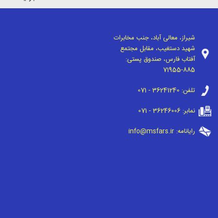
شیراز، معالی آباد، جنب مخابرات
شهید دستغیب، مقابل مجتمع
آفتاب فارس، صندوق پستی:
71955-885
تلفن:
071 - 36241240
نمابر:
071 - 36246006
رایانامه:
info@msfars.ir