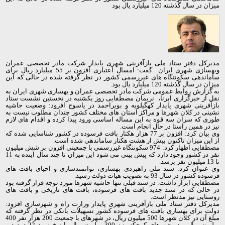
میزان در سال گذشته 120 میلیارد یال بود
مدیرکل دفتر ستاد ملی بازآفرینی شهری پایدار شرکت مادر تخصصی عمران
وبهسازی شهری ایران گفت: امسال اعتباری افزون بر 55 میلیارد ریال برای
ساماندهی سکونتگاه های غیررسمی کشور در نظر گرفته شده در حالی که این
میزان در سال گذشته 120 میلیارد یال بود.
به گزارش روابط عمومی شرکت مادر تخصصی عمران و بهسازی شهری ایران به
نقل از خبرگزاری ایرنا، نریمان مصطفایی روز یکشنبه در نخستین نشست ستاد
بازآفرینی شهری پایدار کهگیلویه و بویراحمد در یاسوج افزود: وضعیت حاشیه
نشینی در کلان شهرها و مراکز استان های مختلف کشور چندان مطلوب نیست به
طوری که سران سه قوه به این مساله اساسی ورود پیدا کرده و اقدام های لازم
نیز در همین راستا در حال انجام است.
وی بیان کرد: افزون بر 77 هزار هکتار بافت فرسوده در کشور شناسایی شده که
از این میزان تاکنون بیش از هشت هکتار ساماندهی شده است.
مصطفایی اظهار کرد: 974 سکونتگاه غیررسمی با جمعیتی افزون بر شش میلیون
نفر در کشور وجود دارد که پیش بینی می شود این میزان تا چند سال آینده به 11
تا 13 میلیون نفر برسد.
وی عنوان کرد: سند ملی راهبردی بهسازی، توانمندسازی و احیای بافت های
فرسوده کشور در سال 93 به تصویب هیات دولت رسید.
مصطفایی ابراز داشت: در سند قبلی تنها حاشیه شهرها مورد توجه قرار گرفته بود
در حالی که در سند جدید بافت های فرسوده، بافت های تاریخی و بافت های
روستایی نیز مدنظر است.
مدیرکل دفتر ستاد ملی بازآفرینی شهری پایدار وزارت راه و شهرسازی افزود:
دولت برای بهسازی بافت های فرسوده کشور تسهیلات بانکی در نظر گرفته که
مبلغ آن در کلان شهرها 500 میلیون ریال، در شهرهای با جمعیت 200 هزار نفر 400
میلیون ریال و در شهرهای کوچکتر نیز 300 میلیون ریال با نرخ سود 22 درصد و