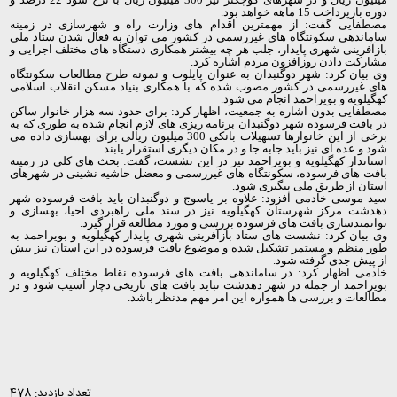
دوره بازپرداخت 15 ماهه خواهد بود.
مصطفایی گفت: از مهمترین اقدام های وزارت راه و شهرسازی در زمینه
ساماندهی سکونتگاه های غیررسمی در کشور می توان به فعال شدن ستاد ملی
بازآفرینی شهری پایدار، جلب هر چه بیشتر همکاری دستگاه های مختلف اجرایی و
مشارکت دادن روزافزون مردم اشاره کرد.
وی بیان کرد: شهر دوگنبدان به عنوان پایلوت و نمونه طرح مطالعات سکونتگاه
های غیررسمی در کشور مصوب شده که با همکاری بنیاد مسکن انقلاب اسلامی
کهگیلویه و بویراحمد انجام می شود.
مصطفایی بدون اشاره به جمعیت، اظهار کرد: برای حدود سه هزار خانوار ساکن
در بافت فرسوده شهر دوگنبدان برنامه ریزی های لازم انجام شده به طوری که به
برخی از این خانوارها تسهیلات بانکی 300 میلیون ریالی برای بهسازی داده می
شود و عده ای نیز باید جابه جا و در مکان دیگری استقرار یابند.
استاندار کهگیلویه و بویراحمد نیز در این نشست، گفت: بحث های کلی در زمینه
بافت های فرسوده، سکونتگاه های غیررسمی و معضل حاشیه نشینی در شهرهای
استان از طریق ملی پیگیری شود.
سید موسی خادمی افزود: علاوه بر یاسوج و دوگنبدان باید بافت فرسوده شهر
دهدشت مرکز شهرستان کهگیلویه نیز در سند ملی راهبردی احیا، بهسازی و
توانمندسازی بافت های فرسوده بررسی و مورد مطالعه قرار گیرد.
وی بیان کرد: نشست های ستاد بازآفرینی شهری پایدار کهگیلویه و بویراحمد به
طور منظم و مستمر تشکیل شده و موضوع بافت فرسوده در این استان نیز بیش
از پیش جدی گرفته شود.
خادمی اظهار کرد: در ساماندهی بافت های فرسوده نقاط مختلف کهگیلویه و
بویراحمد از جمله در شهر دهدشت نباید بافت های تاریخی دچار آسیب شود و در
مطالعات و بررسی ها همواره این امر مهم مدنظر باشد.
تعداد بازدید: 478