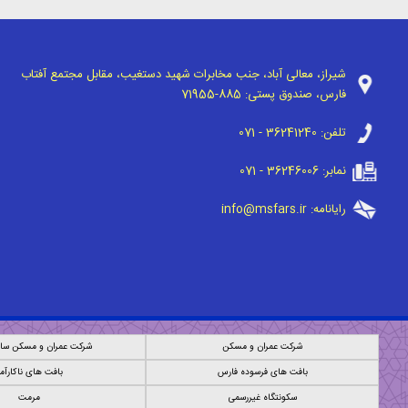
شیراز، معالی آباد، جنب مخابرات شهید دستغیب، مقابل مجتمع آفتاب
فارس، صندوق پستی:
71955-885
تلفن:
071 - 36241240
نمابر:
071 - 36246006
رایانامه:
info@msfars.ir
شرکت عمران و مسکن
شرکت عمران و مسکن ساز
بافت های فرسوده فارس
بافت های ناکارآم
سکونتگاه غیررسمی
مرمت