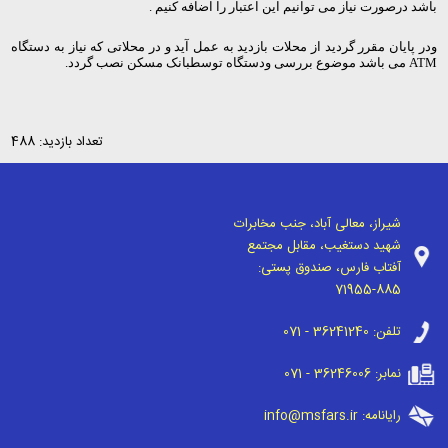
باشد درصورت نیاز می توانیم این اعتبار را اضافه کنیم .
ودر پایان مقرر گردید از محلات بازدید به عمل آید و در محلاتی که نیاز به دستگاه
ATM
می باشد موضوع بررسی ودستگاه توسطبانک مسکن نصب گردد.
تعداد بازدید: 488
شیراز، معالی آباد، جنب مخابرات
شهید دستغیب، مقابل مجتمع
آفتاب فارس، صندوق پستی:
71955-885
تلفن:
071 - 36241240
نمابر:
071 - 36246006
رایانامه:
info@msfars.ir