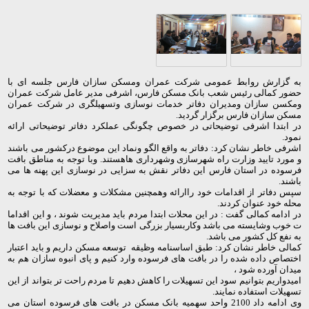
به گزارش روابط عمومی شرکت عمران ومسکن سازان فارس جلسه ای با
حضور کمالی رئیس شعب بانک مسکن فارس، اشرفی مدیر عامل شرکت عمران
ومکسن سازان ومدیران دفاتر خدمات نوسازی وتسهیلگری در شرکت عمران
مسکن سازان فارس برگزار گردید.
در ابتدا اشرفی توضیحاتی در خصوص چگونگی عملکرد دفاتر توضیحاتی ارائه
نمود.
اشرفی خاطر نشان کرد: دفاتر به واقع الگو ونماد این موضوع درکشور می باشند
و مورد تایید وزارت راه شهرسازی وشهرداری هاهستند. وبا توجه به مناطق بافت
فرسوده در استان فارس این دفاتر نقش به سزایی در نوسازی این پهنه ها می
باشند.
سپس دفاتر از اقدامات خود راارائه وهمچنین مشکلات و معضلات که با توجه به
محله خود عنوان کردند.
در ادامه کمالی گفت : در این محلات ابتدا مردم باید مدیریت شوند ، و این اقداما
ت خوب وشایسته می باشد وکاربسیار بزرگی است واصلاح و نوسازی این بافت ها
به نفع کل کشور می باشد.
کمالی خاطر نشان کرد: طبق اساسنامه وظیقه توسعه مسکن داریم و باید اعتبار
اختصاص داده شده را در بافت های فرسوده وارد کنیم و پای انبوه سازان هم به
میدان آورده شود ،
امیدواریم بتوانیم سود این تسهیلات را کاهش دهیم تا مردم راحت تر بتواند از این
تسهیلات استفاده نمایند.
وی ادامه داد 2100 واحد سهمیه بانک مسکن در بافت های فرسوده استان می