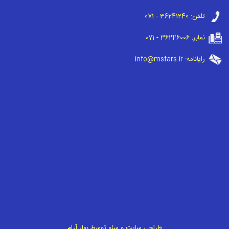
تلفن:
071 - 36241240
نمابر:
071 - 36246006
رایانامه:
info@msfars.ir
طراحی سایت
و
سئو
توسط
بهار آرام