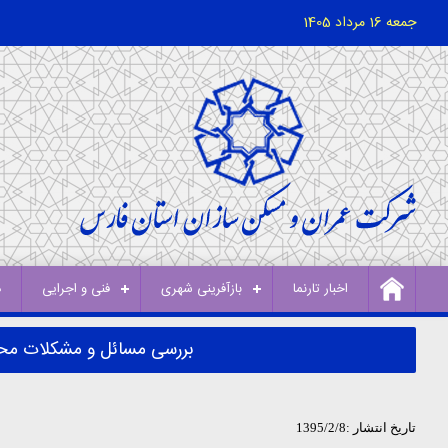
جمعه 16 مرداد 1405
اخبار تارنما
بازآفرینی شهری
فنی و اجرایی
د
بررسی مسائل و مشکلات مح
تاریخ انتشار :1395/2/8