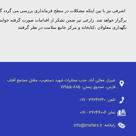
اشرفی نیز با بین اینکه مشکلات در سطح فرمانداری بررسی می گردد گ
برگزار خواهد شد.
زارعی نیز ضمن تشکر از اقدامات صورت گرفته خواستار 
نگهداری معلولان ،کتابخانه و مرکز جامع سلامت در نظر گرفتند
شیراز، معالی آباد، جنب مخابرات شهید دستغیب، مقابل مجتمع آفتاب
فارس، صندوق پستی:
71955-885
تلفن:
071 - 36241240
نمابر:
071 - 36246006
رایانامه:
info@msfars.ir