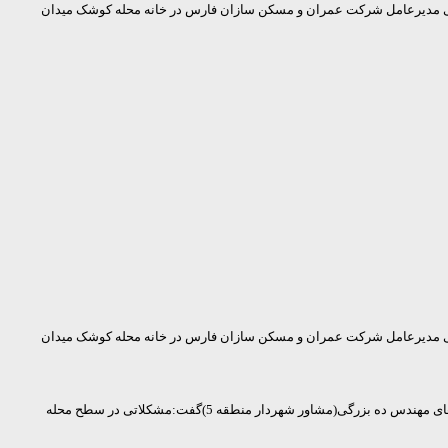
 مدیرعامل شرکت عمران و مسکن سازان فارس در خانه محله کوشک میدان
 مدیرعامل شرکت عمران و مسکن سازان فارس در خانه محله کوشک میدان
درابتدا خانم رضایی گزارش مختصری از اقدامات صورت گرفته ارائه نمود ،در ادامه عباس زاده ضمن تشکر از فعالیت های صورت گرفته توسط خانم رضایی وپیگیری های مهندس ده بزرگی(مشاور شهردار منطقه 5)گفت:مشکلاتی در سطح محله