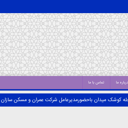
رباره ما
تماس با ما
له کوشک میدان باحضورمدیرعامل شرکت عمران و مسکن سازان ف