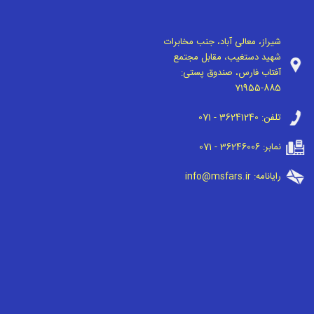
شیراز، معالی آباد، جنب مخابرات
شهید دستغیب، مقابل مجتمع
آفتاب فارس، صندوق پستی:
71955-885
تلفن:
071 - 36241240
نمابر:
071 - 36246006
رایانامه:
info@msfars.ir