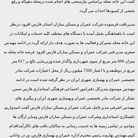
گفت:این خانه محله براساس نیازسنجی های انجام شده درمحله دهپیاله و رفع
بخشی از کمبودها احداث می گردد.
مدیربافت فرسوده شرکت عمران و مسکن سازان استان فارس افزود:درنظر
است تا باهماهنگی بعمل آمده با دستگاه های مختلف کلیه خدمات و امکانات در
این خانه محله متمرکز و فعالیت ها به صورت هدف دار ارائه گردد.در ادامه مهندس
صفری مدیر فنی شرکت عمران و مسکن سازان فارس افزود:عرصه خانه محله به
میزان 600 متر مربع از سوی شهرداری واگذار شده وزیربنایی بالغ بر 817 متر
مربع در دوطبقه و با اعتبار 7500 میلیون ریال از محل اعتبارات شرکت مادر
تخصصی عمران و بهسازی شهری ایران در نظر گرفته شده است.در ادامه
مهندس موسوی مدیرکل دفترامور اجتماعی فرهنگی استانداری فارس ضمن
تشکر از شرکت مادر تخصصی عمران وبهسازی شهری ایران و پیگیری های
مهندس اشرفی مدیرعامل شرکت عمران و مسکن سازان فارس گفت:امیدواریم
باهمکاری استانداری وشرکت عمران و مسکن سازان فارس وسایر ارگان ها
بتوانیم در تمامی زمینه ها به خدمت رسانی به ساکنان بافت های ناکارآمداقدام
کنیم.مهندس بهاروند رئیس محترم اداره عمران و بهسازی فارس نیز در بیاناتی