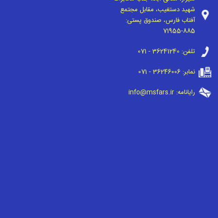
شهید دستغیب، مقابل مجتمع
آفتاب فارس، صندوق پستی:
71955-885
تلفن:
071 - 36241240
نمابر:
071 - 36246006
رایانامه:
info@msfars.ir