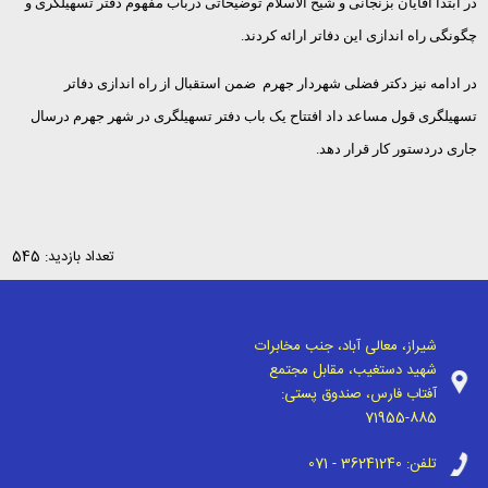
در ابتدا آقایان بزنجانی و شیخ الاسلام توضیحاتی درباب مفهوم دفتر تسهیلگری و
چگونگی راه اندازی این دفاتر ارائه کردند.
در ادامه نیز دکتر فضلی شهردار جهرم ضمن استقبال از راه اندازی دفاتر
تسهیلگری قول مساعد داد افتتاح یک باب دفتر تسهیلگری در شهر جهرم درسال
جاری دردستور کار قرار دهد.
تعداد بازدید: 545
شیراز، معالی آباد، جنب مخابرات
شهید دستغیب، مقابل مجتمع
آفتاب فارس، صندوق پستی:
71955-885
تلفن:
071 - 36241240