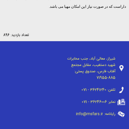
داراست که در صورت نیاز این امکان مهیا می باشد.
تعداد بازدید: 896
شیراز، معالی آباد، جنب مخابرات
شهید دستغیب، مقابل مجتمع
آفتاب فارس، صندوق پستی:
71955-885
تلفن:
071 - 36241240
نمابر:
071 - 36246006
رایانامه:
info@msfars.ir