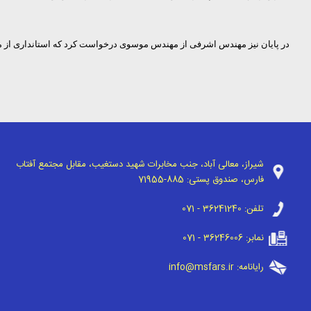
در پایان نیز مهندس اشرفی از مهندس موسوی درخواست کرد که استانداری از م
شیراز، معالی آباد، جنب مخابرات شهید دستغیب، مقابل مجتمع آفتاب
فارس، صندوق پستی:
71955-885
تلفن:
071 - 36241240
نمابر:
071 - 36246006
رایانامه:
info@msfars.ir