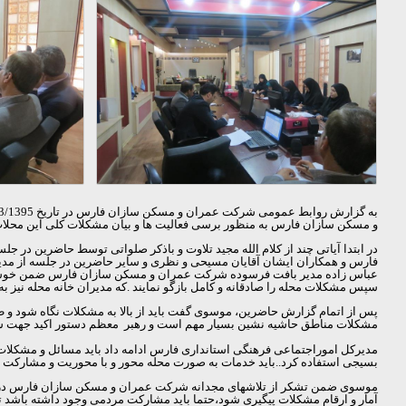
و مسکن سازان فارس به منظور برسی فعالیت ها و بیان مشکلات کلی این محلات
در ابتدا آیاتی چند از کلام الله مجید تلاوت و باذکر صلواتی توسط حاضری
فارس و همکاران ایشان آقایان مسیحی و نظری و سایر حاضرین در جلسه از مدیر
عباس زاده مدیر بافت فرسوده شرکت عمران و مسکن سازان فارس ضمن خوشامدگو
سپس مشکلات محله را صادقانه و کامل بازگو نمایند .که مدیران خانه محله نیز به بی
پس از اتمام گزارش حاضرین، موسوی گفت باید از بالا به مشکلات نگاه شود و 
مشکلات مناطق حاشیه نشین بسیار مهم است و رهبر معظم دستور اکید جهت سامان
مدیرکل اموراجتماعی فرهنگی استانداری فارس ادامه داد باید مسائل و مشکلات ر
بسیجی استفاده کرد..باید خدمات به صورت محله محور و با محوریت و مشارکت 
موسوی ضمن تشکر از تلاشهای مجدانه شرکت عمران و مسکن سازان فارس در امر تو
آمار و ارقام مشکلات پیگیری شود،حتما باید مشارکت مردمی وجود داشته باشد تا 