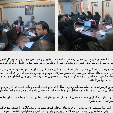
به گزارش روابط عمومی شرکت عمران و مسکن سازان فارس در تاریخ 5/3/1395 جلسه ای فی مابین مدیران هفت خانه مح
 به میزبانی شرکت عمران و مسکن سازان فارس و در دفتر مدیر عامل برگزار گردید.
ن در جلسه مهندس اشرفی مدیرعامل شرکت عمران و مسکن سازان فارس ضمن عرض خیر 
ان خانه های محله خواست که ضمن معرفی خود و همچنین خلاصه ای از اقدامات انجام 
یی به حاضرین و تشکر از مهندس موسوی به جهت پیگیری های ایشان جهت امر بازآف
ان آنها پرداختند.
طبق فرموده های مقام معظم رهبری سال اقدام و
عمل
است و باید عملیاتی کار کرد 
 دهی این مناطق و مسائل مربوط به حاشیه نشینی داده اند و فرموده اند ساختارها و
ا اولویت گزاری و طبقه بندی کنیم،یک سری ظرفیت ها در دستگاه ها و سازمان ها وجود
مردمی انجام شود.
انمندسازی به مدیران خانه های محله گفت مسائل و مشکلات را طبقه بندی کنند و هم
بتوان مسئولان را به سطح محلات بیاوریم و بازدید میدانی و عملیاتی داشته باشیم.