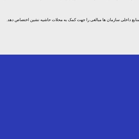
نابع داخلی سازمان ها مبالغی را جهت کمک به محلات حاشیه نشین اختصاص دهد.