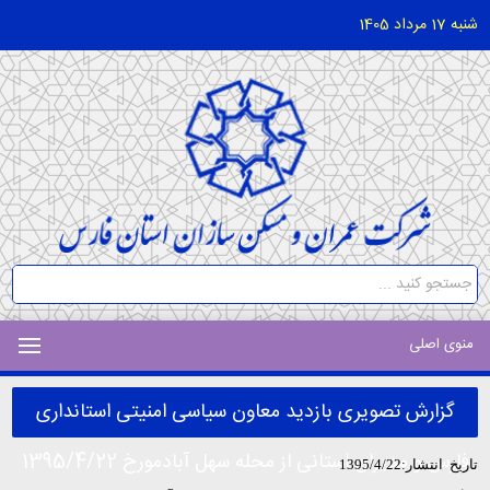
شنبه 17 مرداد 1405
منوی اصلی
گزارش تصویری بازدید معاون سیاسی امنیتی استانداری
فارس و مدیران استانی از محله سهل آبادمورخ 1395/4/22
تاریخ انتشار:1395/4/22