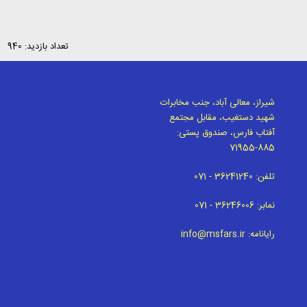
تعداد بازدید: 940
شیراز، معالی آباد، جنب مخابرات
شهید دستغیب، مقابل مجتمع
آفتاب فارس، صندوق پستی:
71955-885
تلفن:
071 - 36241240
نمابر:
071 - 36246006
رایانامه:
info@msfars.ir