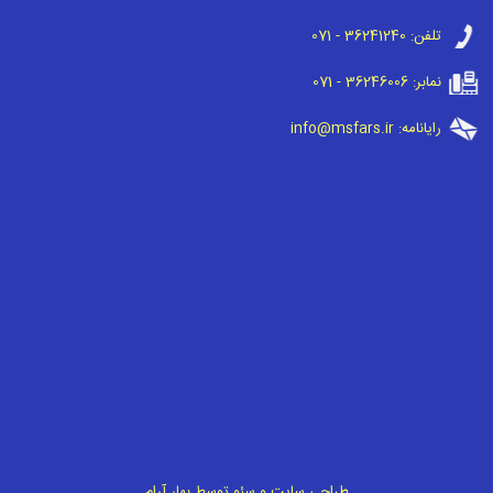
تلفن:
071 - 36241240
نمابر:
071 - 36246006
رایانامه:
info@msfars.ir
طراحی سایت
و
سئو
توسط
بهار آرام