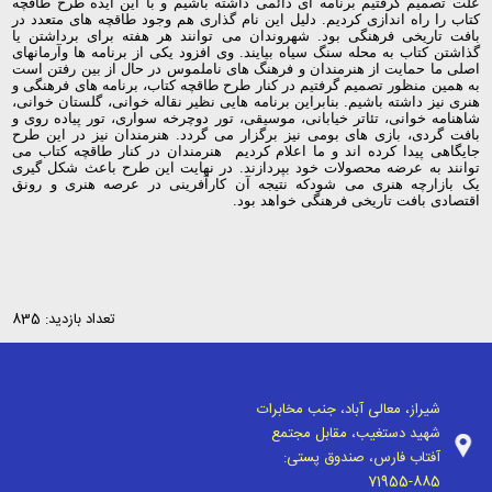
علت تصمیم گرفتیم برنامه ای دائمی داشته باشیم و با این ایده طرح طاقچه
کتاب را راه اندازی کردیم. دلیل این نام گذاری هم وجود طاقچه های متعدد در
بافت تاریخی فرهنگی بود. شهروندان می توانند هر هفته برای برداشتن یا
گذاشتن کتاب به محله سنگ سیاه بیایند. وی افزود یکی از برنامه ها وآرمانهای
اصلی ما حمایت از هنرمندان و فرهنگ های ناملموس در حال از بین رفتن است
به همین منظور تصمیم گرفتیم در کنار طرح طاقچه کتاب، برنامه های فرهنگی و
هنری نیز داشته باشیم. بنابراین برنامه هایی نظیر نقاله خوانی، گلستان خوانی،
شاهنامه خوانی، تئاتر خیابانی، موسیقی، تور دوچرخه سواری، تور پیاده روی و
بافت گردی، بازی های بومی نیز برگزار می گردد. هنرمندان نیز در این طرح
جایگاهی پیدا کرده اند و ما اعلام کردیم
هنرمندان در کنار طاقچه کتاب می
توانند به عرضه محصولات خود بپردازند. در نهایت این طرح باعث شکل گیری
یک بازارچه هنری می شودکه نتیجه آن کارآفرینی در عرصه هنری و رونق
اقتصادی بافت تاریخی فرهنگی خواهد بود.
تعداد بازدید: 835
شیراز، معالی آباد، جنب مخابرات
شهید دستغیب، مقابل مجتمع
آفتاب فارس، صندوق پستی:
71955-885